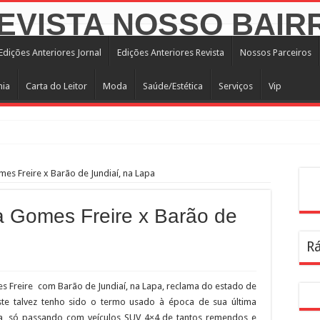
Edições Anteriores Jornal
Edições Anteriores Revista
Nossos Parceiros
mia
Carta do Leitor
Moda
Saúde/Estética
Serviços
Vip
ro mês de operação assistida na Linha 6-Laranja
mes Freire x Barão de Jundiaí, na Lapa
egião central com mais de 4 mil árvores
Pes
APA
a Gomes Freire x Barão de
 superação, paixão pela gastronomia e amor pelo bairro
Rá
Amigos de São Francisco no Parque Villa-Lobos
e zeladoria na Lapa
Freire com Barão de Jundiaí, na Lapa, reclama do estado de
e aos canteiros de obras para atrair homens aos serviços municipais de saúde
este talvez tenho sido o termo usado à época de sua última
 de Creci-SP, Coren-SP e Crea-SP com auxílio do Poupatempo
a, só passando com veículos SUV 4×4 de tantos remendos e