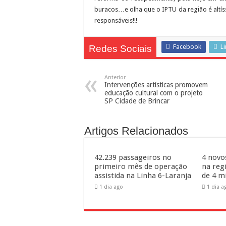
buracos…e olha que o IPTU da região é altí
Bibliotecas Municipais atrae
responsáveis!!!
Facebook
L
Redes Sociais
Anterior
Intervenções artísticas promovem
educação cultural com o projeto
SP Cidade de Brincar
Artigos Relacionados
42.239 passageiros no
4 novo
primeiro mês de operação
na reg
assistida na Linha 6-Laranja
de 4 m
1 dia ago
1 dia a