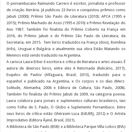
O pernambucano Raimundo Carrero é escritor, jornalista e professor
de criação literária. Já publicou 23 livros e conquistou prêmios como
Jabuti (2000); Prêmio São Paulo de Literatura (2010); APCA (1995 e
2015); Prêmio Machado de Assis (1995 e 2010) e Prêmio Revelação do
Ano 1987. Também foi finalista do Prêmio Coberto na França em
2016, do Prêmio Jabuti e do Prêmio São Paulo de Literatura, da
Secretaria, em 2015. Tem livros traduzidos na França (dois), Romênia
(três), Uruguai e Bulgária e atualmente sua obra Estão Matando os
Meninos está sendo traduzido na Argentina.
A carioca Laura Erber é escritora e crítica de literatura e artes visuais. É
autora de diversos livros, entre eles A Retornada (Relicário, 2017),
Esquilos de Pavlov (Alfaguara, Brasil, 2013), traduzido para o
espanhol e publicado na Argentina, e Os corpos e os dias (Merz-
Solitude, Alemanha, 2006 e Editora de Cultura, São Paulo, 2008).
Também foi finalista do Prêmio Jabuti de 2009, na categoria poesia.
Laura colabora para jornais e suplementos culturais brasileiros, tais
como Folha de S. Paulo, O Globo e Suplemento Pernambuco. Entre
seus livros de crítica estão Ghérasim Luca (EdUERJ, 2012) e O Artista
Improdutivo (Editora Âyiné, Brasil, 2021).
A Biblioteca de São Paulo (BSB) e a Biblioteca Parque Villa-Lobos (BVL)