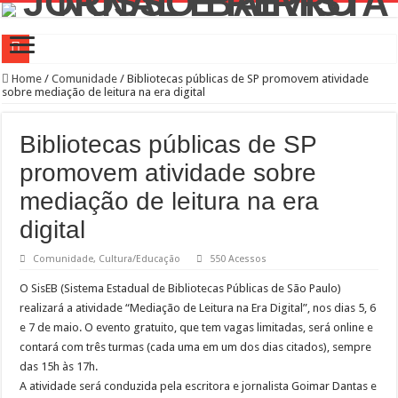
Campanha de Multivacinação começa nos 645 municípios de SP
Home
/
Comunidade
/
Bibliotecas públicas de SP promovem atividade
sobre mediação de leitura na era digital
TEIAs ampliam programação gratuita em agosto com atividades voltadas à inovaç
Pedal de Ativação da Trilha Interparques abrem inscrições para maior trilha de S
Bibliotecas públicas de SP
2º Festival Nordeste in Sampa no CTN durante o mês de agosto
promovem atividade sobre
2ª Reunião Ordinária do Comitê Diretivo da Distrital Oeste da ACSP
mediação de leitura na era
Jornada do Patrimônio 2026 abre inscrições para programação de cursos
digital
Sobrou pizza? Guardar na caixa dentro da geladeira pode ser um erro, veja o jeito
Comunidade
,
Cultura/Educação
550 Acessos
12 plataformas de apoio à aprendizagem usadas por estudantes da rede estadual 
O SisEB (Sistema Estadual de Bibliotecas Públicas de São Paulo)
9ª Semana Municipal da Primeira Infância
realizará a atividade “Mediação de Leitura na Era Digital”, nos dias 5, 6
e 7 de maio. O evento gratuito, que tem vagas limitadas, será online e
Representantes de bairros apresentam demandas de zeladoria na Casa Civil
contará com três turmas (cada uma em um dos dias citados), sempre
das 15h às 17h.
A atividade será conduzida pela escritora e jornalista Goimar Dantas e