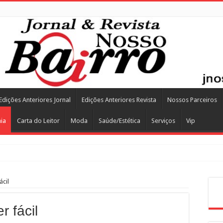
Edições Anteriores Jornal
Edições Anteriores Revista
Nossos Parceiros
ia
Carta do Leitor
Moda
Saúde/Estética
Serviços
Vip
ácil
Pes
r fácil