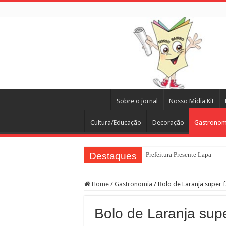
Sobre o jornal
Nosso Midia Kit
Cultura/Educação
Decoração
Gastronom
Destaques
Prefeitura Presente Lapa
Home
/
Gastronomia
/
Bolo de Laranja super f
Bolo de Laranja supe