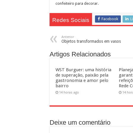
confeiteiro para decorar.
Facebook
L
Redes Sociais
Anterior
Objetos transformados em vasos
Artigos Relacionados
WST Burguer: uma história
Planej
de superação, paixão pela
garant
gastronomia e amor pelo
refeiç
bairro
Rede C
14 horas ago
14 hor
Deixe um comentário