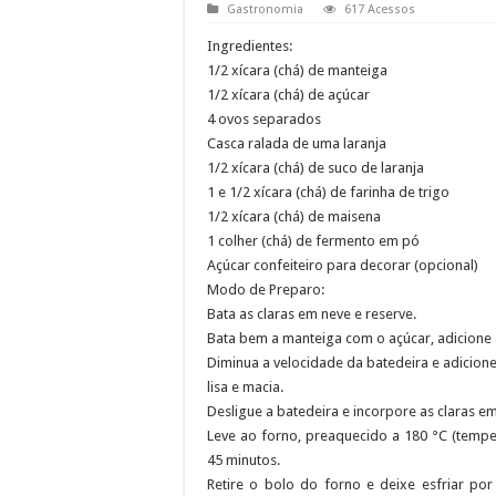
Gastronomia
617 Acessos
Ingredientes:
1/2 xícara (chá) de manteiga
1/2 xícara (chá) de açúcar
4 ovos separados
Casca ralada de uma laranja
1/2 xícara (chá) de suco de laranja
1 e 1/2 xícara (chá) de farinha de trigo
1/2 xícara (chá) de maisena
1 colher (chá) de fermento em pó
Açúcar confeiteiro para decorar (opcional)
Modo de Preparo:
Bata as claras em neve e reserve.
Bata bem a manteiga com o açúcar, adicione a
Diminua a velocidade da batedeira e adicione
lisa e macia.
Desligue a batedeira e incorpore as claras e
Leve ao forno, preaquecido a 180 °C (tempe
45 minutos.
Retire o bolo do forno e deixe esfriar po