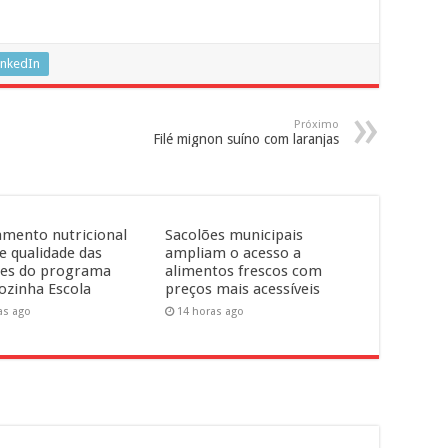
inkedIn
Próximo
Filé mignon suíno com laranjas
amento nutricional
Sacolões municipais
e qualidade das
ampliam o acesso a
ões do programa
alimentos frescos com
ozinha Escola
preços mais acessíveis
as ago
14 horas ago