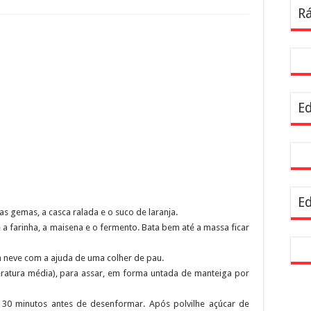
Rá
Ed
Ed
s gemas, a casca ralada e o suco de laranja.
 a farinha, a maisena e o fermento. Bata bem até a massa ficar
m neve com a ajuda de uma colher de pau.
ratura média), para assar, em forma untada de manteiga por
r 30 minutos antes de desenformar. Após polvilhe açúcar de