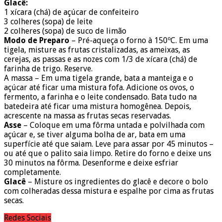
Glacê:
1 xícara (chá) de açúcar de confeiteiro
3 colheres (sopa) de leite
2 colheres (sopa) de suco de limão
Modo de Preparo
– Pré-aqueça o forno à 150ºC. Em uma
tigela, misture as frutas cristalizadas, as ameixas, as
cerejas, as passas e as nozes com 1/3 de xícara (chá) de
farinha de trigo. Reserve.
A massa – Em uma tigela grande, bata a manteiga e o
açúcar até ficar uma mistura fofa. Adicione os ovos, o
fermento, a farinha e o leite condensado. Bata tudo na
batedeira até ficar uma mistura homogênea. Depois,
acrescente na massa as frutas secas reservadas.
Asse
– Coloque em uma fôrma untada e polvilhada com
açúcar e, se tiver alguma bolha de ar, bata em uma
superfície até que saiam. Leve para assar por 45 minutos –
ou até que o palito saia limpo. Retire do forno e deixe uns
30 minutos na fôrma. Desenforme e deixe esfriar
completamente.
Glacê
– Misture os ingredientes do glacê e decore o bolo
com colheradas dessa mistura e espalhe por cima as frutas
secas.
Redes Sociais