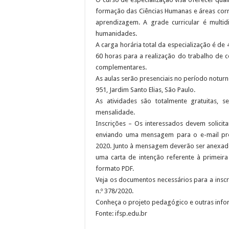
formação das Ciências Humanas e áreas corr
aprendizagem. A grade curricular é multid
humanidades.
A carga horária total da especialização é de
60 horas para a realização do trabalho de c
complementares.
As aulas serão presenciais no período noturn
951, Jardim Santo Elias, São Paulo.
As atividades são totalmente gratuitas, s
mensalidade.
Inscrições – Os interessados devem solicita
enviando uma mensagem para o e-mail pro
2020. Junto à mensagem deverão ser anexad
uma carta de intenção referente à primei
formato PDF.
Veja os documentos necessários para a inscr
n.º 378/2020.
Conheça o projeto pedagógico e outras inform
Fonte: ifsp.edu.br