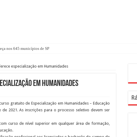
ça nos 645 municípios de SP
ferece especialização em Humanidades
Pes
pecialização em Humanidades
Rá
curso gratuito de Especialização em Humanidades – Educação
e de 2021. As inscrições para o processo seletivo devem ser
com curso de nível superior em qualquer área de formação,
ducação.
ificação profissional aos licenciados e bacharéis do campo de