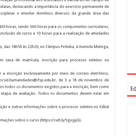
elatas, destacando a importância do exercício permanente de
isciplinar e envolve domínios diversos da grande área das
 430 horas, sendo 360 horas para os componentes curriculares,
onclusão de curso e 10 horas para a realização de atividades
o, das 18h50 às 22h20, no Câmpus Pirituba, à Avenida Mutinga,
em taxa de matrícula, inscrição para processo seletivo ou
r a inscrição exclusivamente por meio de correio eletrônico,
csel.humanidades@ifsp.edu.br, de 3 a 18 de novembro de
os todos os documentos exigidos para a inscrição, bem como
Ed
ra etapa de avaliação. Todos os documentos devem estar em
ição e outras informações sobre o processo seletivo no Edital
ações sobre o curso (https://cutt.ly/SgxyjyG).