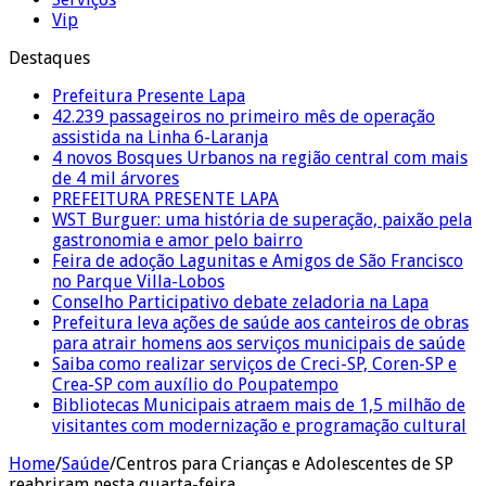
Vip
Destaques
Prefeitura Presente Lapa
42.239 passageiros no primeiro mês de operação
assistida na Linha 6-Laranja
4 novos Bosques Urbanos na região central com mais
de 4 mil árvores
PREFEITURA PRESENTE LAPA
WST Burguer: uma história de superação, paixão pela
gastronomia e amor pelo bairro
Feira de adoção Lagunitas e Amigos de São Francisco
no Parque Villa-Lobos
Conselho Participativo debate zeladoria na Lapa
Prefeitura leva ações de saúde aos canteiros de obras
para atrair homens aos serviços municipais de saúde
Saiba como realizar serviços de Creci-SP, Coren-SP e
Crea-SP com auxílio do Poupatempo
Bibliotecas Municipais atraem mais de 1,5 milhão de
visitantes com modernização e programação cultural
Home
/
Saúde
/
Centros para Crianças e Adolescentes de SP
reabriram nesta quarta-feira