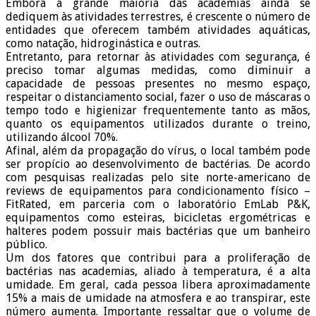
Embora a grande maioria das academias ainda se
dediquem às atividades terrestres, é crescente o número de
entidades que oferecem também atividades aquáticas,
como natação, hidroginástica e outras.
Entretanto, para retornar às atividades com segurança, é
preciso tomar algumas medidas, como diminuir a
capacidade de pessoas presentes no mesmo espaço,
respeitar o distanciamento social, fazer o uso de máscaras o
tempo todo e higienizar frequentemente tanto as mãos,
quanto os equipamentos utilizados durante o treino,
utilizando álcool 70%.
Afinal, além da propagação do vírus, o local também pode
ser propício ao desenvolvimento de bactérias. De acordo
com pesquisas realizadas pelo site norte-americano de
reviews de equipamentos para condicionamento físico –
FitRated, em parceria com o laboratório EmLab P&K,
equipamentos como esteiras, bicicletas ergométricas e
halteres podem possuir mais bactérias que um banheiro
público.
Um dos fatores que contribui para a proliferação de
bactérias nas academias, aliado à temperatura, é a alta
umidade. Em geral, cada pessoa libera aproximadamente
15% a mais de umidade na atmosfera e ao transpirar, este
número aumenta. Importante ressaltar que o volume de