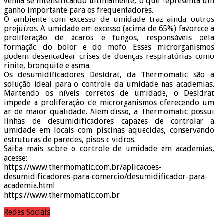
venha se intensificando ultimamente, o que representa um
ganho importante para os frequentadores.
O ambiente com excesso de umidade traz ainda outros
prejuízos. A umidade em excesso (acima de 65%) favorece a
proliferação de ácaros e fungos, responsáveis pela
formação do bolor e do mofo. Esses microrganismos
podem desencadear crises de doenças respiratórias como
rinite, bronquite e asma.
Os desumidificadores Desidrat, da Thermomatic são a
solução ideal para o controle da umidade nas academias.
Mantendo os níveis corretos de umidade, o Desidrat
impede a proliferação de microrganismos oferecendo um
ar de maior qualidade. Além disso, a Thermomatic possui
linhas de desumidificadores capazes de controlar a
umidade em locais com piscinas aquecidas, conservando
estruturas de paredes, pisos e vidros.
Saiba mais sobre o controle de umidade em academias,
acesse:
https://www.thermomatic.com.br/aplicacoes-
desumidificadores-para-comercio/desumidificador-para-
academia.html
https://www.thermomatic.com.br
Redes Sociais