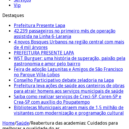
Vip
Destaques
Prefeitura Presente Lapa
42.239 passageiros no primeiro mês de operação
assistida na Linha 6-Laranja
4 novos Bosques Urbanos na região central com mais
de 4 mil árvores
PREFEITURA PRESENTE LAPA
WST Burguer: uma história de superação, paixão pela
gastronomia e amor pelo bairro
Feira de adoção Lagunitas e Amigos de São Francisco
no Parque Villa-Lobos
Conselho Participativo debate zeladoria na Lapa
Prefeitura leva ações de saúde aos canteiros de obras
para atrair homens aos serviços municipais de saúde
Saiba como realizar serviços de Creci-SP, Coren-SP e
Crea-SP com auxílio do Poupatempo
Bibliotecas Municipais atraem mais de 1,5 milhão de
visitantes com modernização e programação cultural
Home
/
Saúde
/
Reabertura das academias: Cuidados para
melhorar a qualidade do ar