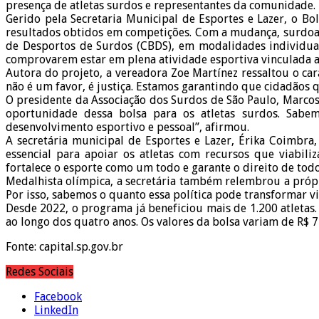
presença de atletas surdos e representantes da comunidade.
Gerido pela Secretaria Municipal de Esportes e Lazer, o Bo
resultados obtidos em competições. Com a mudança, surdoat
de Desportos de Surdos (CBDS), em modalidades individuais
comprovarem estar em plena atividade esportiva vinculada a
Autora do projeto, a vereadora Zoe Martínez ressaltou o ca
não é um favor, é justiça. Estamos garantindo que cidadãos 
O presidente da Associação dos Surdos de São Paulo, Marcos 
oportunidade dessa bolsa para os atletas surdos. Sabem
desenvolvimento esportivo e pessoal”, afirmou.
A secretária municipal de Esportes e Lazer, Érika Coimbra
essencial para apoiar os atletas com recursos que viabil
fortalece o esporte como um todo e garante o direito de todo
Medalhista olímpica, a secretária também relembrou a própri
Por isso, sabemos o quanto essa política pode transformar v
Desde 2022, o programa já beneficiou mais de 1.200 atletas.
ao longo dos quatro anos. Os valores da bolsa variam de R$ 7
Fonte: capital.sp.gov.br
Redes Sociais
Facebook
LinkedIn