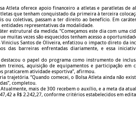
lsa Atleta oferece apoio financeiro a atletas e paratletas de
letas que tenham conquistado da primeira à terceira colocaç
 ou coletivas, passam a ter direito ao benefício. Em carát
 entidades representativas da modalidade.
ráter estrutural da medida. “Começamos este dia com uma cid
que muitas vezes são esquecidos tenham acesso a oportunidade
Vinicius Santos de Oliveira, enfatizou o impacto direto da in
os das barreiras enfrentadas diariamente, e essa iniciat
, destacou o papel do programa como instrumento de inclusã
izam treinos, aquisição de equipamentos e participação em c
s praticarem atividade esportiva”, afirmou.
a trajetória. “Quando comecei, o Bolsa Atleta ainda não existi
idas”, completou.
 Atualmente, mais de 300 recebem o auxílio, e a meta da atual 
47,42 a R$ 2.242,27, conforme critérios estabelecidos em edita