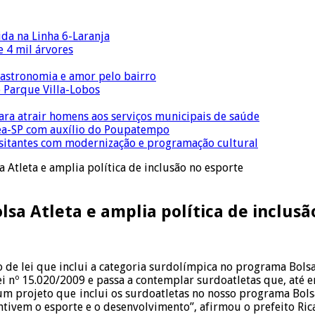
ida na Linha 6-Laranja
 4 mil árvores
gastronomia e amor pelo bairro
o Parque Villa-Lobos
para atrair homens aos serviços municipais de saúde
Crea-SP com auxílio do Poupatempo
isitantes com modernização e programação cultural
 Atleta e amplia política de inclusão no esporte
lsa Atleta e amplia política de inclusã
 de lei que inclui a categoria surdolímpica no programa Bolsa
Lei nº 15.020/2009 e passa a contemplar surdoatletas que, até
o um projeto que inclui os surdoatletas no nosso programa Bo
entivem o esporte e o desenvolvimento”, afirmou o prefeito R