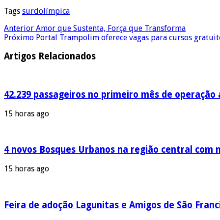
Tags
surdolímpica
Anterior
Amor que Sustenta, Força que Transforma
Próximo
Portal Trampolim oferece vagas para cursos gratuit
Artigos Relacionados
42.239 passageiros no primeiro mês de operação a
15 horas ago
4 novos Bosques Urbanos na região central com m
15 horas ago
Feira de adoção Lagunitas e Amigos de São Franci