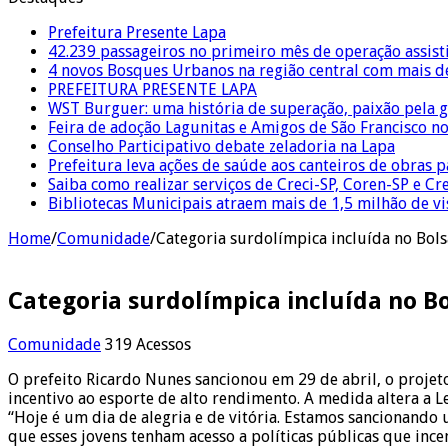
Prefeitura Presente Lapa
42.239 passageiros no primeiro mês de operação assist
4 novos Bosques Urbanos na região central com mais de
PREFEITURA PRESENTE LAPA
WST Burguer: uma história de superação, paixão pela 
Feira de adoção Lagunitas e Amigos de São Francisco n
Conselho Participativo debate zeladoria na Lapa
Prefeitura leva ações de saúde aos canteiros de obras 
Saiba como realizar serviços de Creci-SP, Coren-SP e 
Bibliotecas Municipais atraem mais de 1,5 milhão de v
Home
/
Comunidade
/
Categoria surdolímpica incluída no Bolsa
Categoria surdolímpica incluída no Bo
Comunidade
319 Acessos
O prefeito Ricardo Nunes sancionou em 29 de abril, o projeto
incentivo ao esporte de alto rendimento. A medida altera a 
“Hoje é um dia de alegria e de vitória. Estamos sancionand
que esses jovens tenham acesso a políticas públicas que inc