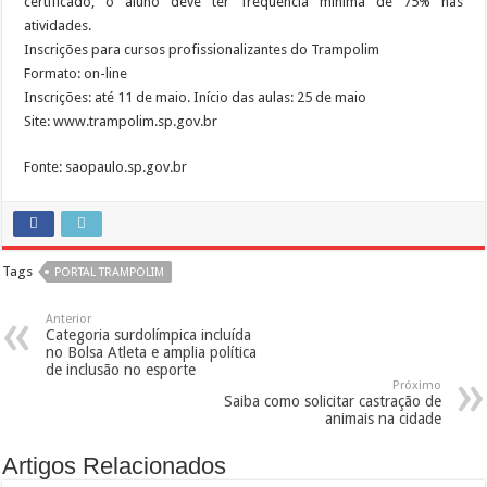
certificado, o aluno deve ter frequência mínima de 75% nas
atividades.
Inscrições para cursos profissionalizantes do Trampolim
Formato: on-line
Inscrições: até 11 de maio. Início das aulas: 25 de maio
Site: www.trampolim.sp.gov.br
Fonte: saopaulo.sp.gov.br
Tags
PORTAL TRAMPOLIM
Anterior
Categoria surdolímpica incluída
no Bolsa Atleta e amplia política
de inclusão no esporte
Próximo
Saiba como solicitar castração de
animais na cidade
Artigos Relacionados