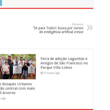
Próximo
“IA para Todos’: busca por cursos
de inteligência artificial cresce
Feira de adoção Lagunitas e
Amigos de São Francisco no
Parque Villa-Lobos
11 horas ago
s Bosques Urbanos
ião central com mais
il árvores
s ago