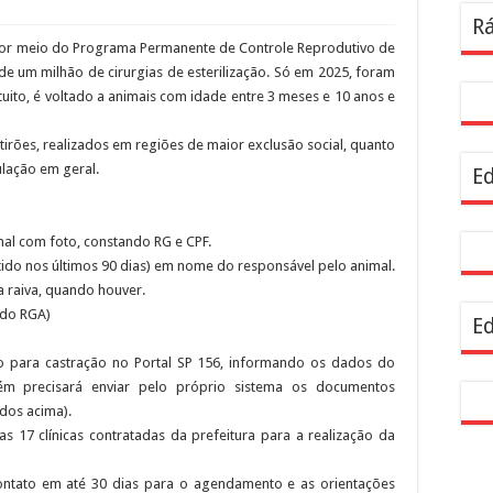
Rá
o por meio do Programa Permanente de Controle Reprodutivo de
de um milhão de cirurgias de esterilização. Só em 2025, foram
tuito, é voltado a animais com idade entre 3 meses e 10 anos e
tirões, realizados em regiões de maior exclusão social, quanto
ulação em geral.
Ed
mal com foto, constando RG e CPF.
tido nos últimos 90 dias) em nome do responsável pelo animal.
 raiva, quando houver.
 do RGA)
Ed
ão para castração no Portal SP 156, informando os dados do
ém precisará enviar pelo próprio sistema os documentos
ados acima).
as 17 clínicas contratadas da prefeitura para a realização da
rá contato em até 30 dias para o agendamento e as orientações