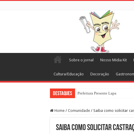
Sobre o jornal
Nosso Midia Kit
Cultura/Educação
Decoração
Gastrono
Destaques
Prefeitura Presente Lapa
Home
/
Comunidade
/
Saiba como solicitar ca
Saiba como solicitar castraç