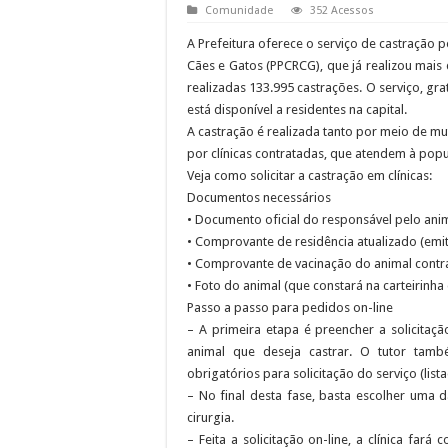
Comunidade
352 Acessos
A Prefeitura oferece o serviço de castraçã
Cães e Gatos (PPCRCG), que já realizou mais 
realizadas 133.995 castrações. O serviço, gra
está disponível a residentes na capital.
A castração é realizada tanto por meio de mu
por clínicas contratadas, que atendem à pop
Veja como solicitar a castração em clínicas:
Documentos necessários
• Documento oficial do responsável pelo ani
• Comprovante de residência atualizado (emi
• Comprovante de vacinação do animal contra
• Foto do animal (que constará na carteirinha
Passo a passo para pedidos on-line
– A primeira etapa é preencher a solicitaç
animal que deseja castrar. O tutor tamb
obrigatórios para solicitação do serviço (list
– No final desta fase, basta escolher uma d
cirurgia.
– Feita a solicitação on-line, a clínica fa