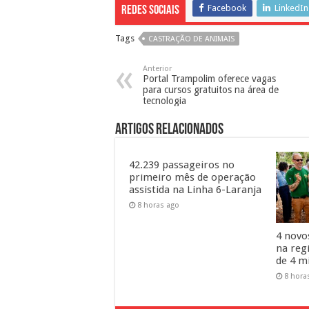
Facebook
LinkedIn
Redes Sociais
Tags
CASTRAÇÃO DE ANIMAIS
Anterior
Portal Trampolim oferece vagas
para cursos gratuitos na área de
tecnologia
Artigos Relacionados
42.239 passageiros no
primeiro mês de operação
assistida na Linha 6-Laranja
8 horas ago
4 novo
na reg
de 4 m
8 hora