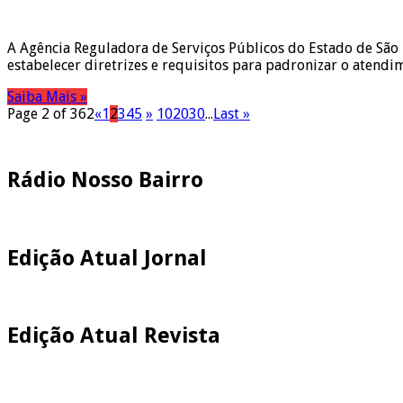
A Agência Reguladora de Serviços Públicos do Estado de São 
estabelecer diretrizes e requisitos para padronizar o atend
Saiba Mais »
Page 2 of 362
«
1
2
3
4
5
»
10
20
30
...
Last »
Pesquisar
Rádio Nosso Bairro
Edição Atual Jornal
Edição Atual Revista