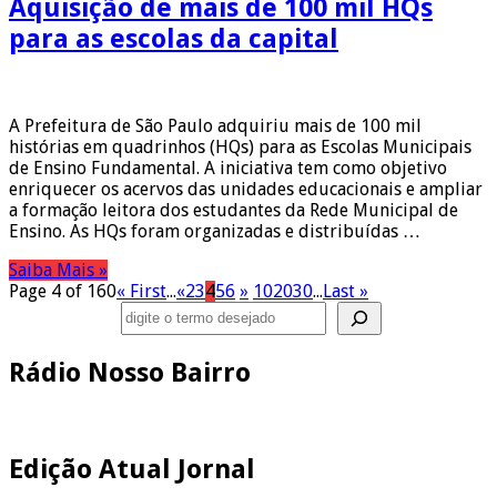
Aquisição de mais de 100 mil HQs
para as escolas da capital
A Prefeitura de São Paulo adquiriu mais de 100 mil
histórias em quadrinhos (HQs) para as Escolas Municipais
de Ensino Fundamental. A iniciativa tem como objetivo
enriquecer os acervos das unidades educacionais e ampliar
a formação leitora dos estudantes da Rede Municipal de
Ensino. As HQs foram organizadas e distribuídas …
Saiba Mais »
Page 4 of 160
« First
...
«
2
3
4
5
6
»
10
20
30
...
Last »
Pesquisar
Rádio Nosso Bairro
Edição Atual Jornal