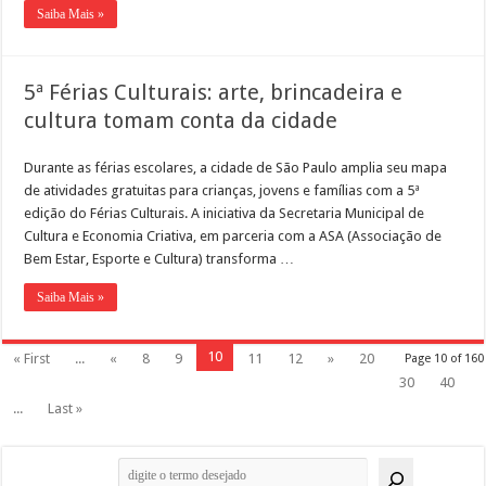
Saiba Mais »
5ª Férias Culturais: arte, brincadeira e
cultura tomam conta da cidade
Durante as férias escolares, a cidade de São Paulo amplia seu mapa
de atividades gratuitas para crianças, jovens e famílias com a 5ª
edição do Férias Culturais. A iniciativa da Secretaria Municipal de
Cultura e Economia Criativa, em parceria com a ASA (Associação de
Bem Estar, Esporte e Cultura) transforma …
Saiba Mais »
10
« First
...
«
8
9
11
12
»
20
Page 10 of 160
30
40
...
Last »
Pesquisar