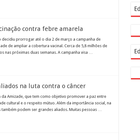
resentam demandas de zeladoria na Casa Civil
Ed
inação contra febre amarela
o decidiu prorrogar até o dia 2 de março a campanha de
dade de ampliar a cobertura vacinal. Cerca de 5,8 milhões de
Ed
os nas próximas duas semanas. A campanha visa …
iados na luta contra o câncer
a da Amizade, que tem como objetivo promover a paz entre
de cultural e o respeito mútuo. Além da importância social, na
s também podem ser grandes aliados. Muitas pessoas …