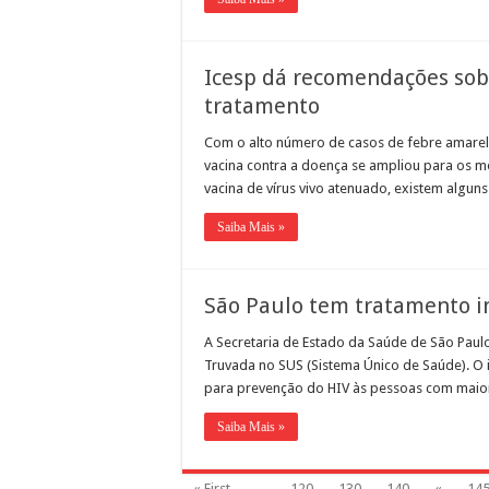
Icesp dá recomendações sob
tratamento
Com o alto número de casos de febre amarel
vacina contra a doença se ampliou para os 
vacina de vírus vivo atenuado, existem alguns
Saiba Mais »
São Paulo tem tratamento i
A Secretaria de Estado da Saúde de São Paul
Truvada no SUS (Sistema Único de Saúde). O 
para prevenção do HIV às pessoas com maior 
Saiba Mais »
« First
...
120
130
140
«
14