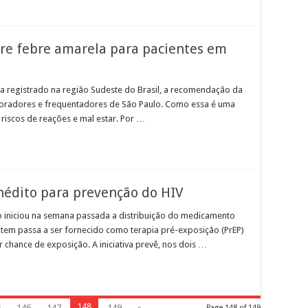
re febre amarela para pacientes em
a registrado na região Sudeste do Brasil, a recomendação da
moradores e frequentadores de São Paulo. Como essa é uma
 riscos de reações e mal estar. Por …
nédito para prevenção do HIV
o iniciou na semana passada a distribuição do medicamento
item passa a ser fornecido como terapia pré-exposição (PrEP)
chance de exposição. A iniciativa prevê, nos dois …
148
5
146
147
149
»
Page 148 of 149