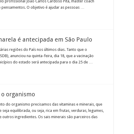
lo profissional João Carlos Cardoso Pita, master coach
de pensamentos. O objetivo é ajudar as pessoas …
arela é antecipada em São Paulo
rias regiões do País nos últimos dias. Tanto que o
DB), anunciou na quinta-feira, dia 18, que a vacinação
icípios do estado será antecipada para o dia 25 de …
a o organismo
to do organismo precisamos das vitaminas e minerais, que
eja equilibrada, ou seja, rica em frutas, verduras, legumes,
re outros ingredientes. Os sais minerais são parceiros das