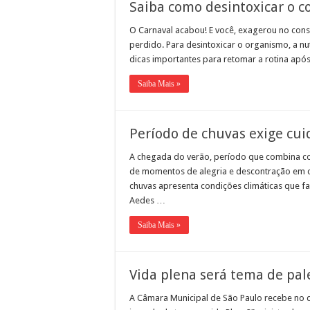
Saiba como desintoxicar o c
O Carnaval acabou! E você, exagerou no cons
perdido. Para desintoxicar o organismo, a nut
dicas importantes para retomar a rotina após 
Saiba Mais »
Período de chuvas exige cui
A chegada do verão, período que combina com 
de momentos de alegria e descontração em ce
chuvas apresenta condições climáticas que fa
Aedes …
Saiba Mais »
Vida plena será tema de pa
A Câmara Municipal de São Paulo recebe no di