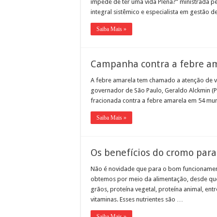
impede de ter uma vida Plena?” ministrada pe
integral sistêmico e especialista em gestão 
Saiba Mais »
Campanha contra a febre am
A febre amarela tem chamado a atenção de vá
governador de São Paulo, Geraldo Alckmin (PS
fracionada contra a febre amarela em 54 mun
Saiba Mais »
Os benefícios do cromo par
Não é novidade que para o bom funcionamen
obtemos por meio da alimentação, desde que s
grãos, proteína vegetal, proteína animal, ent
vitaminas. Esses nutrientes são …
Saiba Mais »