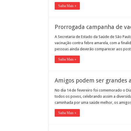
Representantes de bairros ap
Saiba Mais »
Prorrogada campanha de vac
A Secretaria de Estado da Saúde de São Paul
vacinação contra febre amarela, com a finali
pessoas ainda deverão comparecer aos post
Saiba Mais »
Amigos podem ser grandes al
No dia 14 de fevereiro foi comemorado o Di
todos os povos, celebrando assim a diversida
caminhada por uma saúde melhor, os amigo
Saiba Mais »