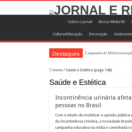
Sobre o jornal
Nosso Midia Kit
Cultura/Educação
Decoração
Gastrono
Destaques
Campanha de Multivacinação
TEIAs ampliam programação gr
Home
/
Saúde e Estética (page 148)
Pedal de Ativação da Trilha I
Saúde e Estética
2º Festival Nordeste in Samp
2ª Reunião Ordinária do Comi
Incontinência urinária afeta
Jornada do Patrimônio 2026 a
pessoas no Brasil
Sobrou pizza? Guardar na caix
Com o intuito de mobilizar a opinião pública
12 plataformas de apoio à ap
da Incontinência Urinária, a Sociedade Brasi
campanha educativa na mídia e caminhada no
9ª Semana Municipal da Prime