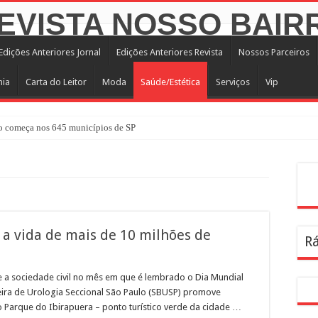
Edições Anteriores Jornal
Edições Anteriores Revista
Nossos Parceiros
mia
Carta do Leitor
Moda
Saúde/Estética
Serviços
Vip
 começa nos 645 municípios de SP
atuita em agosto com atividades voltadas à inovação, gestão e geração de renda
nterparques abrem inscrições para maior trilha de São Paulo
Pes
a no CTN durante o mês de agosto
tê Diretivo da Distrital Oeste da ACSP
 a vida de mais de 10 milhões de
Rá
bre inscrições para programação de cursos
a dentro da geladeira pode ser um erro, veja o jeito certo
 e a sociedade civil no mês em que é lembrado o Dia Mundial
rendizagem usadas por estudantes da rede estadual SP
leira de Urologia Seccional São Paulo (SBUSP) promove
 Parque do Ibirapuera – ponto turístico verde da cidade …
ira Infância