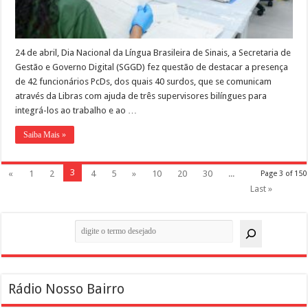
24 de abril, Dia Nacional da Língua Brasileira de Sinais, a Secretaria de
Gestão e Governo Digital (SGGD) fez questão de destacar a presença
de 42 funcionários PcDs, dos quais 40 surdos, que se comunicam
através da Libras com ajuda de três supervisores bilíngues para
integrá-los ao trabalho e ao …
Saiba Mais »
3
«
1
2
4
5
»
10
20
30
...
Page 3 of 150
Last »
Pesquisar
Rádio Nosso Bairro