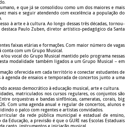
do.
 humano, e que já se consolidou como um dos maiores e mais
vez mais e seguir atendendo com excelência a população do
.
so à arte e à cultura. Ao longo dessas três décadas, tornou-
 destaca Paulo Zuben, diretor artístico-pedagógico da Santa
entes faixas etárias e formações. Com maior número de vagas
 já conta com um Grupo Musical.
al e/ou vocal do Grupo Musical mantido pelo programa nessas
os desta modalidade também ligados a um Grupo Musical – em
ação oferecida em cada território e conectar estudantes de
s à agenda de ensaios e temporada de concertos junto a uma
ndo acesso democrático à educação musical, arte e cultura.
idades, matriculados nos cursos regulares, os conjuntos são
ntre orquestras e bandas sinfônicas, cameratas, corais, big
026. Com uma agenda anual e regular de concertos, alunos e
idindo o palco com regentes e artistas convidados.
rricular da rede pública municipal e estadual de ensino,
o da Educação, a previsão é que o GURI nas Escolas Estaduais
e canto, instrumentos e iniciação musical.