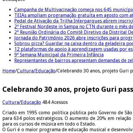
Campanha de Multivacinação começa nos 645 municípi
TEIAs ampliam programação gratuita em agosto com ati
Pedal de Ativação da Trilha Interparques abrem inscriç
2º Festival Nordeste in Sampa no CTN durante o mês d
2ª Reunião Ordinária do Comitê Diretivo da Distrital O
Jornada do Patrimônio 2026 abre inscrições para prog
Sobrou pizza? Guardar na caixa dentro da geladeira pode
12 plataformas de apoio à aprendizagem usadas por es
9ª Semana Municipal da Primeira Infância
Representantes de bairros apresentam demandas de zel
Home
/
Cultura/Educação
/
Celebrando 30 anos, projeto Guri pa
Celebrando 30 anos, projeto Guri passa
Cultura/Educação
484 Acessos
Criado em 1995 como política pública pelo Governo de São 
para 634 polos estratégicos. O aumento de 20% em relação 
para os cursos de música em todo o Estado.
O Guri é o maior programa de educação musical e desenvolvi