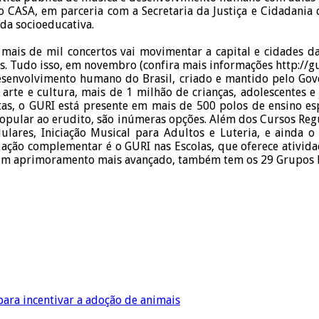
CASA, em parceria com a Secretaria da Justiça e Cidadania d
a socioeducativa.
ais de mil concertos vai movimentar a capital e cidades da 
os. Tudo isso, em novembro (confira mais informações http://gu
senvolvimento humano do Brasil, criado e mantido pelo Gove
arte e cultura, mais de 1 milhão de crianças, adolescentes 
as, o GURI está presente em mais de 500 polos de ensino esp
 popular ao erudito, são inúmeras opções. Além dos Cursos Regul
ulares, Iniciação Musical para Adultos e Luteria, e ainda 
ação complementar é o GURI nas Escolas, que oferece ativida
um aprimoramento mais avançado, também tem os 29 Grupos Mus
ara incentivar a adoção de animais