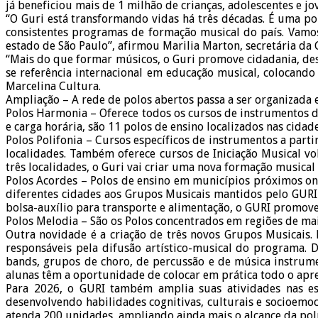
já beneficiou mais de 1 milhão de crianças, adolescentes e j
“O Guri está transformando vidas há três décadas. É uma p
consistentes programas de formação musical do país. Vamo
estado de São Paulo”, afirmou Marilia Marton, secretária da 
“Mais do que formar músicos, o Guri promove cidadania, dese
se referência internacional em educação musical, colocando
Marcelina Cultura.
Ampliação – A rede de polos abertos passa a ser organizada
Polos Harmonia – Oferece todos os cursos de instrumentos d
e carga horária, são 11 polos de ensino localizados nas cida
Polos Polifonia – Cursos específicos de instrumentos a par
localidades. Também oferece cursos de Iniciação Musical v
três localidades, o Guri vai criar uma nova formação musical
Polos Acordes – Polos de ensino em municípios próximos on
diferentes cidades aos Grupos Musicais mantidos pelo GURI
bolsa-auxílio para transporte e alimentação, o GURI promove
Polos Melodia – São os Polos concentrados em regiões de maio
Outra novidade é a criação de três novos Grupos Musicais. 
responsáveis pela difusão artístico-musical do programa. D
bands, grupos de choro, de percussão e de música instrume
alunas têm a oportunidade de colocar em prática todo o apren
Para 2026, o GURI também amplia suas atividades nas esc
desenvolvendo habilidades cognitivas, culturais e socioemoc
atenda 200 unidades, ampliando ainda mais o alcance da pol