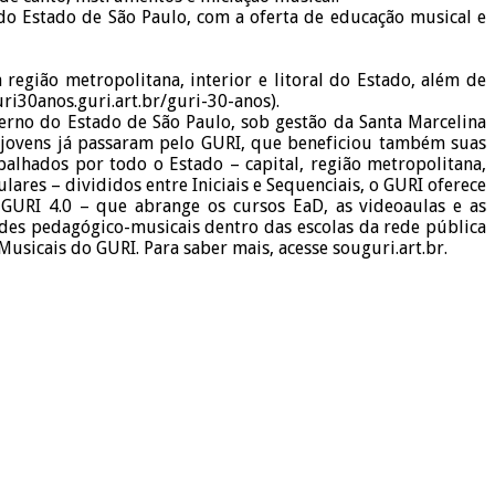
o Estado de São Paulo, com a oferta de educação musical e
região metropolitana, interior e litoral do Estado, além de
ri30anos.guri.art.br/guri-30-anos).
rno do Estado de São Paulo, sob gestão da Santa Marcelina
e jovens já passaram pelo GURI, que beneficiou também suas
alhados por todo o Estado – capital, região metropolitana,
ares – divididos entre Iniciais e Sequenciais, o GURI oferece
o GURI 4.0 – que abrange os cursos EaD, as videoaulas e as
des pedagógico-musicais dentro das escolas da rede pública
icais do GURI. Para saber mais, acesse souguri.art.br.