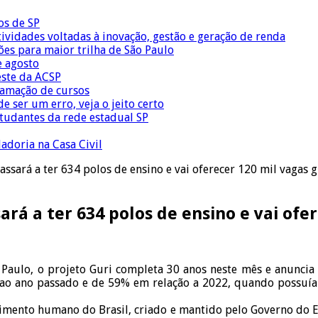
os de SP
vidades voltadas à inovação, gestão e geração de renda
ões para maior trilha de São Paulo
e agosto
este da ACSP
ramação de cursos
 ser um erro, veja o jeito certo
tudantes da rede estadual SP
adoria na Casa Civil
ssará a ter 634 polos de ensino e vai oferecer 120 mil vagas g
rá a ter 634 polos de ensino e vai ofe
Paulo, o projeto Guri completa 30 anos neste mês e anuncia
ao ano passado e de 59% em relação a 2022, quando possuía 39
mento humano do Brasil, criado e mantido pelo Governo do Es