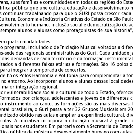
ovens, suas famílias e comunidades em todas as regiões do Esta
olítica pública que une cultura, educação e desenvolvimento
s continuar trabalhando para que o GURI possa crescer cada 
Cultura, Economia e Indústria Criativas do Estado de São Paulo
nvolvimento humano, inclusão social e democratização do aces
 sempre alunos e alunas como protagonistas de sua história”,
 em quatro modalidades:
o programa, incluindo o de Iniciação Musical voltados a difer
des-sede das regionais administrativas do Guri.. Cada unidade
tir das demandas de cada território e da formação instrument
oltados a diferentes faixas etárias e formações. São 16 pol
 para integrar a temporada de concertos.
de há os Polos Harmonia e Polifonia para complementar a form
 no entorno. Ao incorporar alunos e alunas dessas localidade
 maior integração regional.
r vulnerabilidade social e cultural de todo o Estado, oferece
Formados por crianças, adolescentes e jovens de diferentes c
o instrumento ao canto, as formações são as mais diversas. E
ntal brasileira, o Guri passa a ter 32 Grupos Musicais em 2
dizado obtido nas aulas e ampliar a experiência cultural, div
olas. A iniciativa incorpora a educação musical à grade cu
ionais nos estudantes. Em parceria com a Secretaria de Estad
ítica pública de música e desenvolvimento humano com aulas d