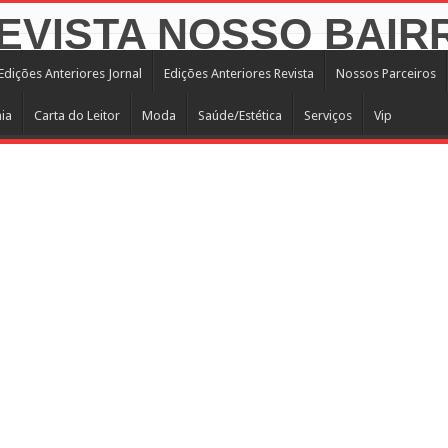
Edições Anteriores Jornal
Edições Anteriores Revista
Nossos Parceiros
ia
Carta do Leitor
Moda
Saúde/Estética
Serviços
Vip