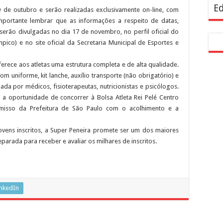
Ed
20 de outubro e serão realizadas exclusivamente on-line, com
portante lembrar que as informações a respeito de datas,
 serão divulgadas no dia 17 de novembro, no perfil oficial do
ico) e no site oficial da Secretaria Municipal de Esportes e
rece aos atletas uma estrutura completa e de alta qualidade.
m uniforme, kit lanche, auxílio transporte (não obrigatório) e
da por médicos, fisioterapeutas, nutricionistas e psicólogos.
 a oportunidade de concorrer à Bolsa Atleta Rei Pelé Centro
romisso da Prefeitura de São Paulo com o acolhimento e a
ovens inscritos, a Super Peneira promete ser um dos maiores
parada para receber e avaliar os milhares de inscritos.
inkedIn