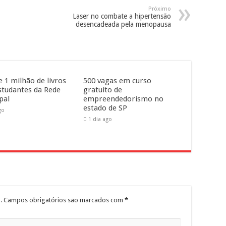
Próximo
Laser no combate a hipertensão
desencadeada pela menopausa
e 1 milhão de livros
500 vagas em curso
studantes da Rede
gratuito de
pal
empreendedorismo no
estado de SP
go
1 dia ago
.
Campos obrigatórios são marcados com
*