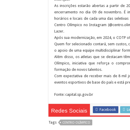
As inscrições estarão abertas a partir de 
encerramento no dia 09 de novembro. É im
horários e locais de cada uma das seletivas
Centro Olímpico no Instagram (@centro.olimp
Lazer.
Após sua modernização, em 2024, o COTP ofe
Quem for selecionado contará, sem custos, co
o apoio de uma equipe multidisciplinar forma
Além disso, os atletas que se destacam têm
Olímpico, iniciativa que reforça o comp
formação de novos talentos.
Com expectativa de receber mais de 8 mil j
eventos esportivos de base do país e está pre
Fonte: capital.sp.gov.br
Facebook
L
Redes Sociais
Tags
CENTRO OLÍMPICO