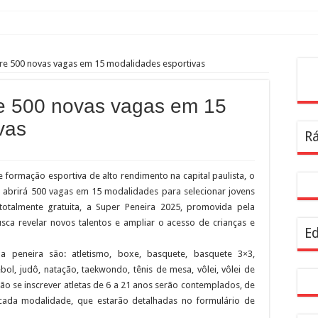
ro mês de operação assistida na Linha 6-Laranja
re 500 novas vagas em 15 modalidades esportivas
egião central com mais de 4 mil árvores
Pes
APA
re 500 novas vagas em 15
 superação, paixão pela gastronomia e amor pelo bairro
vas
Rá
Amigos de São Francisco no Parque Villa-Lobos
e zeladoria na Lapa
e formação esportiva de alto rendimento na capital paulista, o
e aos canteiros de obras para atrair homens aos serviços municipais de saúde
 abrirá 500 vagas em 15 modalidades para selecionar jovens
 de Creci-SP, Coren-SP e Crea-SP com auxílio do Poupatempo
totalmente gratuita, a Super Peneira 2025, promovida pela
usca revelar novos talentos e ampliar o acesso de crianças e
m mais de 1,5 milhão de visitantes com modernização e programação cultural
Ed
 peneira são: atletismo, boxe, basquete, basquete 3×3,
ebol, judô, natação, taekwondo, tênis de mesa, vôlei, vôlei de
rão se inscrever atletas de 6 a 21 anos serão contemplados, de
cada modalidade, que estarão detalhadas no formulário de