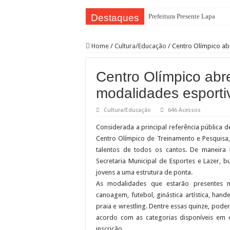
Destaques
Prefeitura Presente Lapa
42.239 passageiros no primei
Home
/
Cultura/Educação
/
Centro Olímpico ab
4 novos Bosques Urbanos na r
PREFEITURA PRESENTE L
Centro Olímpico ab
WST Burguer: uma história de
modalidades esporti
Feira de adoção Lagunitas e 
Cultura/Educação
646 Acessos
Conselho Participativo debat
Considerada a principal referência pública d
Prefeitura leva ações de saúd
Centro Olímpico de Treinamento e Pesquisa,
Saiba como realizar serviços
talentos de todos os cantos. De maneira 
Secretaria Municipal de Esportes e Lazer, b
Bibliotecas Municipais atrae
jovens a uma estrutura de ponta.
As modalidades que estarão presentes na
canoagem, futebol, ginástica artística, hand
praia e wrestling. Dentre essas quinze, pode
acordo com as categorias disponíveis em 
inscrição.