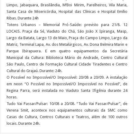
Limpo, Jabaquara, Brasilândia, M’Boi Mirim, Parelheiros, Vila Maria,
Santa Casa de Misericórdia, Hospital das Clínicas e Hospital Emílio
Ribas. Durante 24h
Totens Urbanos – Memorial Pró-Saúde: previsto para 21/8. 12
LOCAIS. Praça da Sé, Viaduto do Chá, São João X Ipiranga, Masp,
Largo da Batata, Largo 13 de Maio, Praça do Campo Limpo, Largo da
Matriz, Terminal Lapa, Av. dos Metalúrgicos, Av. Dona Belmira Marin e
Parque Ibirapuera. E em quatro equipamentos da Secretária
Municipal da Cultura: Biblioteca Mário de Andrade, Centro Cultural
São Paulo, Centro de Formação Cultural Cidade Tiradentes e Centro
Cultural do Grajaú. Durante: 24h.
O Possível no Impossível/O Impossível: 20/08 a 20/09. A instalação
em neon “O Possível no Impossível/O Impossível no Possível”, de
Regina Parra, será instalada no Viaduto Santa Ifigênia durante 24
horas.
Tudo Vai Passar/Pulsar: 10/08 a 20/08. “Tudo Vai Passar/Pulsar”, de
Verena Smit, acontece nos equipamentos culturais da SMC como
Casas de Cultura, Centros Culturais e Teatros, além de 100 outros
locais. Durante 24h.