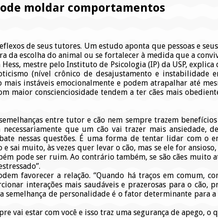
 pode moldar comportamentos
flexos de seus tutores. Um estudo aponta que pessoas e seus
 da escolha do animal ou se fortalecer à medida que a convivê
a Hess, mestre pelo Instituto de Psicologia (IP) da USP, expli
oticismo (nível crônico de desajustamento e instabilidade 
 mais instáveis emocionalmente e podem atrapalhar até mesm
 com maior conscienciosidade tendem a ter cães mais obedient
 semelhanças entre tutor e cão nem sempre trazem benefícios
ca necessariamente que um cão vai trazer mais ansiedade, de
e nessas questões. É uma forma de tentar lidar com o enf
e sai muito, às vezes quer levar o cão, mas se ele for ansioso,
mbém pode ser ruim. Ao contrário também, se são cães muito at
estressado”.
podem favorecer a relação. “Quando há traços em comum, com
rcionar interações mais saudáveis e prazerosas para o cão, p
 a semelhança de personalidade é o fator determinante para a
pre vai estar com você e isso traz uma segurança de apego, o 