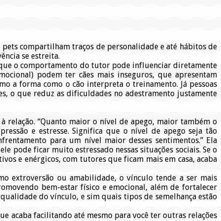
 pets compartilham traços de personalidade e até hábitos de
ncia se estreita.
ca que o comportamento do tutor pode influenciar diretamente
emocional) podem ter cães mais inseguros, que apresentam
o a forma como o cão interpreta o treinamento. Já pessoas
es, o que reduz as dificuldades no adestramento justamente
 à relação. “Quanto maior o nível de apego, maior também o
pressão e estresse. Significa que o nível de apego seja tão
rentamento para um nível maior desses sentimentos.” Ela
 ele pode ficar muito estressado nessas situações sociais. Se o
ivos e enérgicos, com tutores que ficam mais em casa, acaba
o extroversão ou amabilidade, o vínculo tende a ser mais
romovendo bem-estar físico e emocional, além de fortalecer
 qualidade do vínculo, e sim quais tipos de semelhança estão
que acaba facilitando até mesmo para você ter outras relações