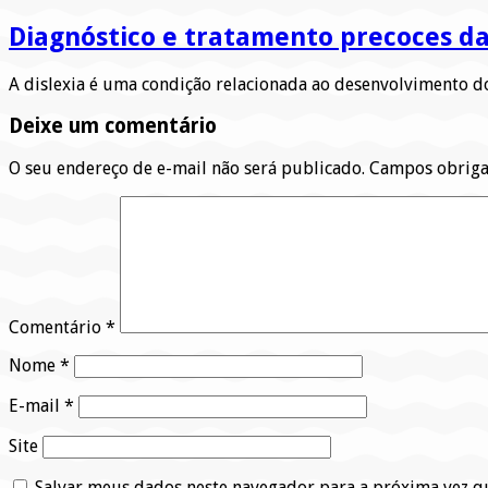
Diagnóstico e tratamento precoces da
A dislexia é uma condição relacionada ao desenvolvimento d
Deixe um comentário
O seu endereço de e-mail não será publicado.
Campos obriga
Comentário
*
Nome
*
E-mail
*
Site
Salvar meus dados neste navegador para a próxima vez q