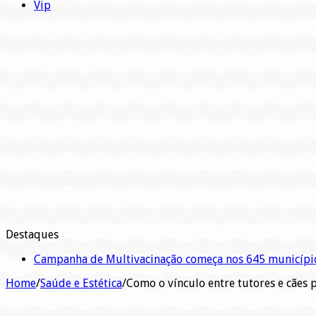
Vip
Destaques
Campanha de Multivacinação começa nos 645 municípi
Home
/
Saúde e Estética
/
Como o vínculo entre tutores e cãe