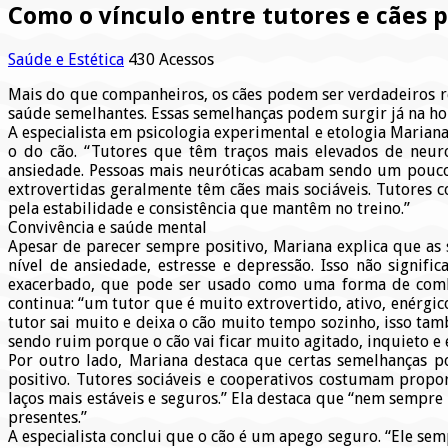
Como o vínculo entre tutores e cães
Saúde e Estética
430 Acessos
Mais do que companheiros, os cães podem ser verdadeiros re
saúde semelhantes. Essas semelhanças podem surgir já na hora
A especialista em psicologia experimental e etologia Marian
o do cão. “Tutores que têm traços mais elevados de neur
ansiedade. Pessoas mais neuróticas acabam sendo um pouco
extrovertidas geralmente têm cães mais sociáveis. Tutores
pela estabilidade e consistência que mantêm no treino.”
Convivência e saúde mental
Apesar de parecer sempre positivo, Mariana explica que as
nível de ansiedade, estresse e depressão. Isso não signifi
exacerbado, que pode ser usado como uma forma de combat
continua: “um tutor que é muito extrovertido, ativo, enérgico 
tutor sai muito e deixa o cão muito tempo sozinho, isso ta
sendo ruim porque o cão vai ficar muito agitado, inquieto e 
Por outro lado, Mariana destaca que certas semelhanças 
positivo. Tutores sociáveis e cooperativos costumam propo
laços mais estáveis e seguros.” Ela destaca que “nem sempre
presentes.”
A especialista conclui que o cão é um apego seguro. “Ele sem