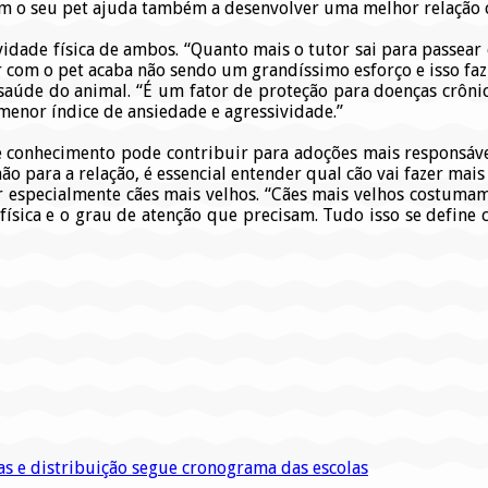
 com o seu pet ajuda também a desenvolver uma melhor relação 
idade física de ambos. “Quanto mais o tutor sai para passear e 
ar com o pet acaba não sendo um grandíssimo esforço e isso faz
 à saúde do animal. “É um fator de proteção para doenças crô
menor índice de ansiedade e agressividade.”
 de conhecimento pode contribuir para adoções mais responsáv
 para a relação, é essencial entender qual cão vai fazer mais
r especialmente cães mais velhos. “Cães mais velhos costuma
física e o grau de atenção que precisam. Tudo isso se defin
s e distribuição segue cronograma das escolas