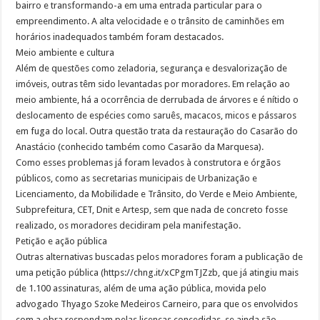
bairro e transformando-a em uma entrada particular para o
empreendimento. A alta velocidade e o trânsito de caminhões em
horários inadequados também foram destacados.
Meio ambiente e cultura
Além de questões como zeladoria, segurança e desvalorização de
imóveis, outras têm sido levantadas por moradores. Em relação ao
meio ambiente, há a ocorrência de derrubada de árvores e é nítido o
deslocamento de espécies como saruês, macacos, micos e pássaros
em fuga do local. Outra questão trata da restauração do Casarão do
Anastácio (conhecido também como Casarão da Marquesa).
Como esses problemas já foram levados à construtora e órgãos
públicos, como as secretarias municipais de Urbanização e
Licenciamento, da Mobilidade e Trânsito, do Verde e Meio Ambiente,
Subprefeitura, CET, Dnit e Artesp, sem que nada de concreto fosse
realizado, os moradores decidiram pela manifestação.
Petição e ação pública
Outras alternativas buscadas pelos moradores foram a publicação de
uma petição pública (https://chng.it/xCPgmTJZzb, que já atingiu mais
de 1.100 assinaturas, além de uma ação pública, movida pelo
advogado Thyago Szoke Medeiros Carneiro, para que os envolvidos
com a obra respondam pelas licenças concedidas, se ainda são