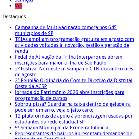
Vip
Destaques
Campanha de Multivacinação começa nos 645
municípios de SP
TEIAs ampliam programação gratuita em agosto com
atividades voltadas à inovação, gestão e geração de
renda
Pedal de Ativação da Trilha Interparques abrem
inscrições para maior trilha de São Paulo
2º Festival Nordeste in Sampa no CTN durante o mês
de agosto
2ª Reunião Ordinária do Comitê Diretivo da Distrital
Oeste da ACSP
Jornada do Patrimônio 2026 abre inscrições para
programação de cursos
Sobrou pizza? Guardar na caixa dentro da geladeira
pode ser um erro, veja o jeito certo
12 plataformas de apoio à aprendizagem usadas por
estudantes da rede estadual SP
9ª Semana Municipal da Primeira Infância
Representantes de bairros apresentam demandas de