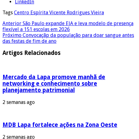
LinkedIn
Tags
Centro Espírita Vicente Rodrigues Vieira
Anterior
São Paulo expande EJA e leva modelo de presença
flexível a 151 escolas em 2026
Próximo
Convocaçãp da população para doar sangue antes
das festas de fim de ano
Artigos Relacionados
Mercado da Lapa promove manhã de
networking e conhecimento sobre
planejamento patrimonial
2 semanas ago
MDB Lapa fortalece ações na Zona Oeste
2 semanas ago