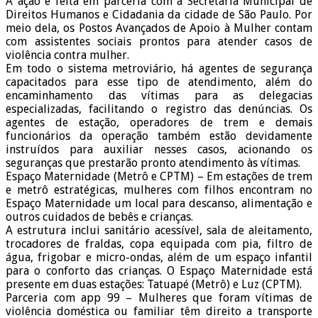
A ação é feita em parceria com a Secretaria Municipal de
Direitos Humanos e Cidadania da cidade de São Paulo. Por
meio dela, os Postos Avançados de Apoio à Mulher contam
com assistentes sociais prontos para atender casos de
violência contra mulher.
Em todo o sistema metroviário, há agentes de segurança
capacitados para esse tipo de atendimento, além do
encaminhamento das vítimas para as delegacias
especializadas, facilitando o registro das denúncias. Os
agentes de estação, operadores de trem e demais
funcionários da operação também estão devidamente
instruídos para auxiliar nesses casos, acionando os
seguranças que prestarão pronto atendimento às vítimas.
Espaço Maternidade (Metrô e CPTM) – Em estações de trem
e metrô estratégicas, mulheres com filhos encontram no
Espaço Maternidade um local para descanso, alimentação e
outros cuidados de bebês e crianças.
A estrutura inclui sanitário acessível, sala de aleitamento,
trocadores de fraldas, copa equipada com pia, filtro de
água, frigobar e micro-ondas, além de um espaço infantil
para o conforto das crianças. O Espaço Maternidade está
presente em duas estações: Tatuapé (Metrô) e Luz (CPTM).
Parceria com app 99 – Mulheres que foram vítimas de
violência doméstica ou familiar têm direito a transporte