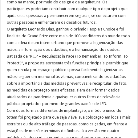
como na mente, por meio do design e da arquitetura. Os
participantes poderiam contribuir com qualquer tipo de projeto que
ajudasse as pessoas a permanecerem seguras, se conectarem com
outras pessoas e enfrentarem os desafios futuros.
O arquiteto Leonardo Dias, ganhou o prêmio People’s Choice e foi
finalista do Grand Prize entre mais de 100 candidatos do mundo todo
com a ideia de um totem urbano que promove a higienização das
mãos, a informação dos cidadãos, e a humanização dos dados.
Batizada de “R.I.P – Requiescat in Pace (To Remember. To Inform. To
Protect.)”, a proposta apresenta três funções principais: permitir que
quem circula por espaços públicos possa facilmente higienizar as
mãos; erguer um memorial às vítimas, conscientizando os cidadãos
sobre a importância das medidas preventivas; e recapitular, de fato,
as medidas de proteção mais eficazes, além de informar dados
atualizados da pandemia e quaisquer outros fatos de relevância
pública, projetados por meio de grandes painéis de LED.
Com duas formas diferentes de implantação, o módulo único do
totem foi projetado para que seja viável sua colocação em locais mais
estreitos ou de alto tráfego de pessoas, como calçadas, em frente a
estações de metrô e terminais de ônibus. Já a versão em quatro
módulos é adequada a grandes espaços abertos como praças e