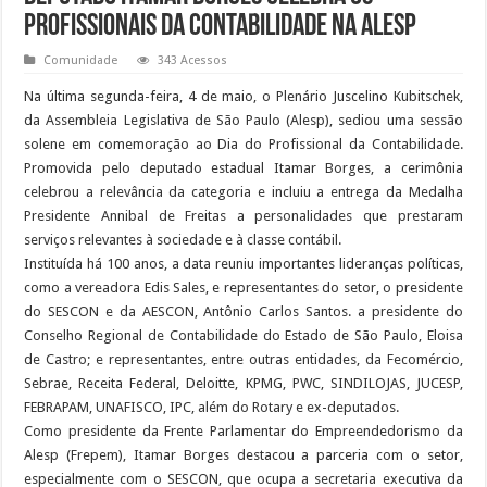
profissionais da contabilidade na Alesp
Comunidade
343 Acessos
Na última segunda-feira, 4 de maio, o Plenário Juscelino Kubitschek,
da Assembleia Legislativa de São Paulo (Alesp), sediou uma sessão
solene em comemoração ao Dia do Profissional da Contabilidade.
Promovida pelo deputado estadual Itamar Borges, a cerimônia
celebrou a relevância da categoria e incluiu a entrega da Medalha
Presidente Annibal de Freitas a personalidades que prestaram
serviços relevantes à sociedade e à classe contábil.
Instituída há 100 anos, a data reuniu importantes lideranças políticas,
como a vereadora Edis Sales, e representantes do setor, o presidente
do SESCON e da AESCON, Antônio Carlos Santos. a presidente do
Conselho Regional de Contabilidade do Estado de São Paulo, Eloisa
de Castro; e representantes, entre outras entidades, da Fecomércio,
Sebrae, Receita Federal, Deloitte, KPMG, PWC, SINDILOJAS, JUCESP,
FEBRAPAM, UNAFISCO, IPC, além do Rotary e ex-deputados.
Como presidente da Frente Parlamentar do Empreendedorismo da
Alesp (Frepem), Itamar Borges destacou a parceria com o setor,
especialmente com o SESCON, que ocupa a secretaria executiva da