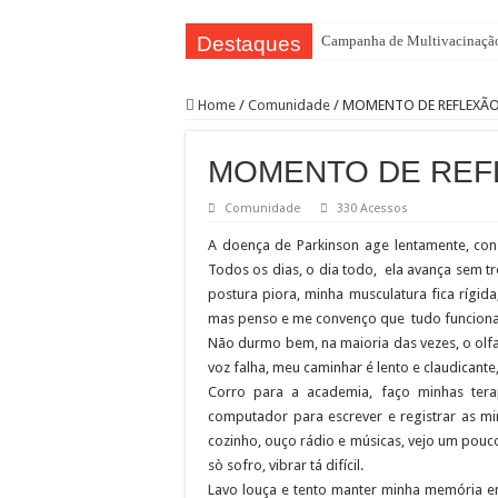
Destaques
Campanha de Multivacinação
TEIAs ampliam programação gr
Home
/
Comunidade
/
MOMENTO DE REFLEXÃ
Pedal de Ativação da Trilha I
2º Festival Nordeste in Samp
MOMENTO DE REF
2ª Reunião Ordinária do Comi
Comunidade
330 Acessos
Jornada do Patrimônio 2026 a
A doença de Parkinson age lentamente, cons
Sobrou pizza? Guardar na caix
Todos os dias, o dia todo, ela avança sem 
12 plataformas de apoio à ap
postura piora, minha musculatura fica rígid
mas penso e me convenço que tudo funciona
9ª Semana Municipal da Prime
Não durmo bem, na maioria das vezes, o olfa
Representantes de bairros ap
voz falha, meu caminhar é lento e claudicante
Corro para a academia, faço minhas tera
computador para escrever e registrar as mi
cozinho, ouço rádio e músicas, vejo um pouc
sò sofro, vibrar tá difícil.
Lavo louça e tento manter minha memória e