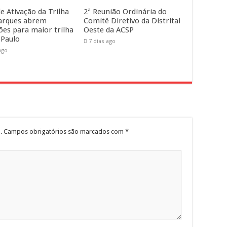
e Ativação da Trilha
2ª Reunião Ordinária do
arques abrem
Comitê Diretivo da Distrital
ções para maior trilha
Oeste da ACSP
 Paulo
7 dias ago
ago
.
Campos obrigatórios são marcados com
*