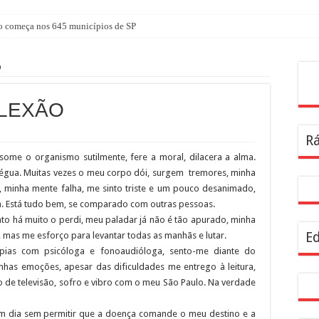
 começa nos 645 municípios de SP
atuita em agosto com atividades voltadas à inovação, gestão e geração de renda
O
nterparques abrem inscrições para maior trilha de São Paulo
Pes
a no CTN durante o mês de agosto
LEXÃO
tê Diretivo da Distrital Oeste da ACSP
Rá
bre inscrições para programação de cursos
ome o organismo sutilmente, fere a moral, dilacera a alma.
a dentro da geladeira pode ser um erro, veja o jeito certo
trégua. Muitas vezes o meu corpo dói, surgem tremores, minha
rendizagem usadas por estudantes da rede estadual SP
a, minha mente falha, me sinto triste e um pouco desanimado,
. Está tudo bem, se comparado com outras pessoas.
ira Infância
to há muito o perdi, meu paladar já não é tão apurado, minha
resentam demandas de zeladoria na Casa Civil
Ed
, mas me esforço para levantar todas as manhãs e lutar.
pias com psicóloga e fonoaudióloga, sento-me diante do
nhas emoções, apesar das dificuldades me entrego à leitura,
o de televisão, sofro e vibro com o meu São Paulo. Na verdade
m dia sem permitir que a doença comande o meu destino e a