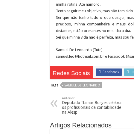
minha rotina. Até namoro.
Tento seguir meu objetivo, mas não tem sido f
Sei que não tenho tudo o que desejei, ma
precioso, minha companheira e meus do
distantes, estão presentes no meu dia a dia.
Sei que minha vida não é perfeita, mas sou fel
Samuel De Leonardo (Tute)
samuel.leo@hotmail.com.br e Facebook @s
Facebook
L
Redes Sociais
Tags
SAMUEL DE LEONARDO
Anterior
Deputado Itamar Borges celebra
os profissionais da contabilidade
na Alesp
Artigos Relacionados