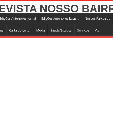
Edições Anteriores Jornal
Edições Anteriores Revista
Nossos Parceiros
mia
Carta do Leitor
Moda
Saúde/Estética
Serviços
Vip