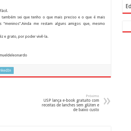
Ed
ácil.
s também sei que tenho o que mais preciso e o que é mais
is “meninos”.Ainda me restam alguns amigos que, mesmo
iz e grato, por poder vivê-la.
amueldeleonardo
inkedIn
Próximo
USP lança e-book gratuito com
receitas de lanches sem glúten e
de baixo custo