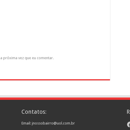
a próxima vez que eu comentar.
Contatos:
R
F
Email: jnossobairro@uol.com.br