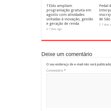
TEIAs ampliam
Pedal d
programação gratuita em
Interp
agosto com atividades
inscri
voltadas à inovação, gestão
de São
e geração de renda
7 dias 
7 dias ago
Deixe um comentário
O seu endereço de e-mail não será publicado
Comentário
*