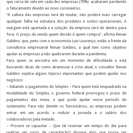
que cerca de sete em cada dez empresas (70%) acabaram perdendo
o faturamento devido ao novo coronavírus.
“A cultura das empresas terá de mudar, não poderá mais carregar
qualquer falha na estrutura dos produtos e custos operacionais. A
margem está apertada e a solução da empresa será de dentro para
fora. O preço de venda quem decide é quem compra”, afirma Renan
Galdino, que, junto com o economista Luiz Lourenço, estão a frente da
consultoria empresarial Renan Galdino, a qual tem como objetivo
ajudar as empresas a não quebrarem durante a pandemia.
Para quem se encontra em um momento de dificuldade e está
buscando dicas de como atravessar a crise atual, o consultor Renan
Galdino explica alguns tópicos importantes que podem ajudar nos
negócios:
– Adiando o pagamento do Simples – Para quem está enquadrado na
modalidade do Simples, o governo federal prorrogou o prazo de
pagamentos das notas, o que pode ajudar nesse período de
isolamento. Para não demitir os funcionários, as empresas podem
entrar em um acordo e reduzir a jornada e o salário dos
colaboradores pela metade.
– Procure se capacitar – Que tal reservar um tempo do dia para
realizar um curso de capacitação? Busque algo que possa ser