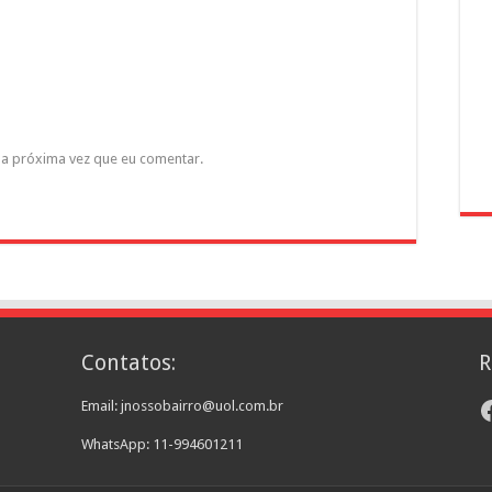
a próxima vez que eu comentar.
Contatos:
R
F
Email: jnossobairro@uol.com.br
WhatsApp: 11-994601211