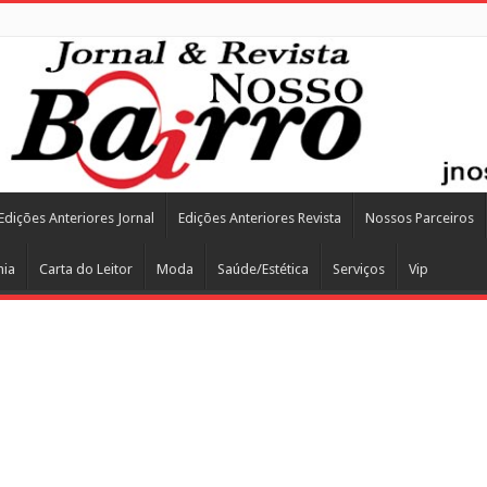
Edições Anteriores Jornal
Edições Anteriores Revista
Nossos Parceiros
mia
Carta do Leitor
Moda
Saúde/Estética
Serviços
Vip