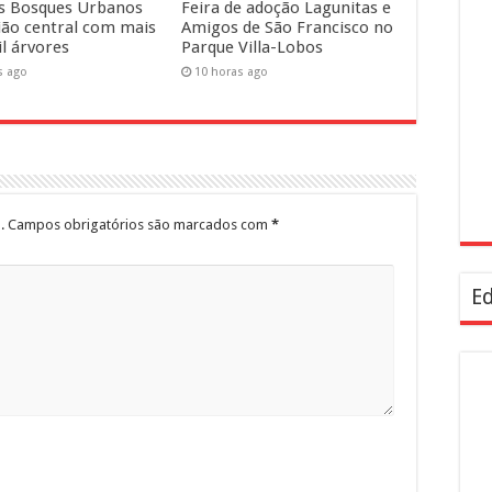
s Bosques Urbanos
Feira de adoção Lagunitas e
ião central com mais
Amigos de São Francisco no
il árvores
Parque Villa-Lobos
s ago
10 horas ago
.
Campos obrigatórios são marcados com
*
Ed