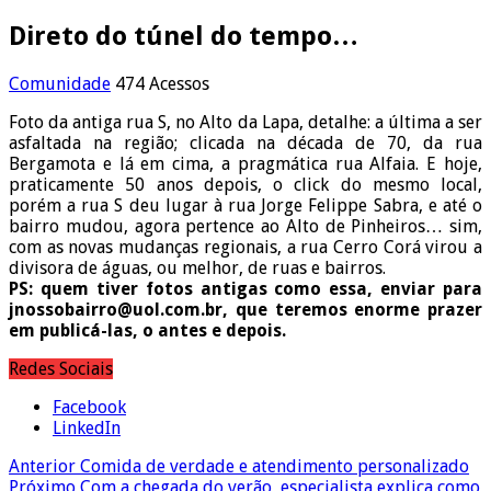
Direto do túnel do tempo…
Comunidade
474 Acessos
Foto da antiga rua S, no Alto da Lapa, detalhe: a última a ser
asfaltada na região; clicada na década de 70, da rua
Bergamota e lá em cima, a pragmática rua Alfaia. E hoje,
praticamente 50 anos depois, o click do mesmo local,
porém a rua S deu lugar à rua Jorge Felippe Sabra, e até o
bairro mudou, agora pertence ao Alto de Pinheiros… sim,
com as novas mudanças regionais, a rua Cerro Corá virou a
divisora de águas, ou melhor, de ruas e bairros.
PS: quem tiver fotos antigas como essa, enviar para
jnossobairro@uol.com.br, que teremos enorme prazer
em publicá-las, o antes e depois.
Redes Sociais
Facebook
LinkedIn
Anterior
Comida de verdade e atendimento personalizado
Próximo
Com a chegada do verão, especialista explica como