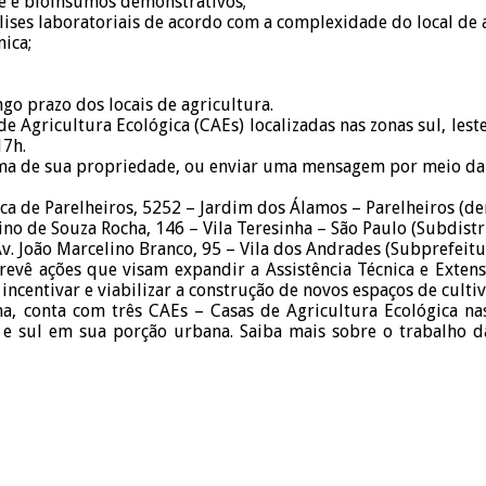
e e bioinsumos demonstrativos;
álises laboratoriais de acordo com a complexidade do local de 
nica;
go prazo dos locais de agricultura.
 Agricultura Ecológica (CAEs) localizadas nas zonas sul, lest
17h.
xima de sua propriedade, ou enviar uma mensagem por meio da
ica de Parelheiros, 5252 – Jardim dos Álamos – Parelheiros (d
no de Souza Rocha, 146 – Vila Teresinha – São Paulo (Subdistri
v. João Marcelino Branco, 95 – Vila dos Andrades (Subprefeitur
ê ações que visam expandir a Assistência Técnica e Extens
 incentivar e viabilizar a construção de novos espaços de cult
, conta com três CAEs – Casas de Agricultura Ecológica nas
e e sul em sua porção urbana. Saiba mais sobre o trabalho d