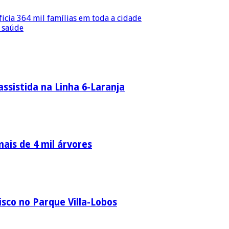
icia 364 mil famílias em toda a cidade
à saúde
ssistida na Linha 6-Laranja
ais de 4 mil árvores
sco no Parque Villa-Lobos