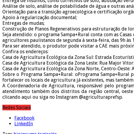
Entrega de insumos, como corretivos de solo, adubação verd
Análise de solo, análise de potabilidade de água e outras an
Orientação para a transição agroecológica e certificação orgâ
Apoio à regularização documental;
Entregas de mudas;
Construção de Planos Regenerativos para estruturação de lon
Seja atendido: o programa Sampa+Rural conta com as Casas de
agricultores paulistanos de segunda à sexta-feira, das 9h às 
Para ser atendido, o produtor pode visitar a CAE mais pró
Confira os endereços:
Casa de Agricultura Ecológica da Zona Sul: Estrada Ecoturíst
Casa de Agricultura Ecológica da Zona Leste: Rua Major Vitori
Casa de Agricultura Ecológica da Zona Norte, Centro-Oeste: A
Sobre o Programa Sampa+Rural: oPrograma Sampa+Rural prev
fortalecer os locais de agricultura já existentes, mas também
A Coordenadoria de Agricultura, responsável pelo programa
atendimento também dos distritos da região central, oest
clicando aqui ou siga no Instagram @agriculturaprefsp.
Redes Sociais
Facebook
LinkedIn