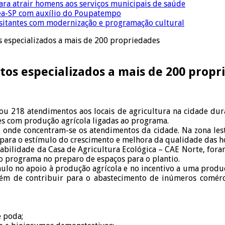
para atrair homens aos serviços municipais de saúde
Crea-SP com auxílio do Poupatempo
isitantes com modernização e programação cultural
s especializados a mais de 200 propriedades
tos especializados a mais de 200 propr
ou 218 atendimentos aos locais de agricultura na cidade duran
des com produção agrícola ligadas ao programa.
, onde concentram-se os atendimentos da cidade. Na zona lest
ara o estímulo do crescimento e melhora da qualidade das ho
nsabilidade da Casa de Agricultura Ecológica – CAE Norte, for
do programa no preparo de espaços para o plantio.
Paulo no apoio à produção agrícola e no incentivo a uma produç
 além de contribuir para o abastecimento de inúmeros comérc
e poda;