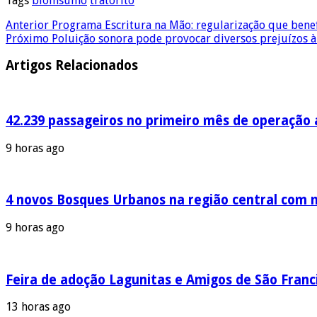
Tags
bioinsumo
tratorito
Anterior
Programa Escritura na Mão: regularização que benef
Próximo
Poluição sonora pode provocar diversos prejuízos 
Artigos Relacionados
42.239 passageiros no primeiro mês de operação a
9 horas ago
4 novos Bosques Urbanos na região central com m
9 horas ago
Feira de adoção Lagunitas e Amigos de São Franci
13 horas ago