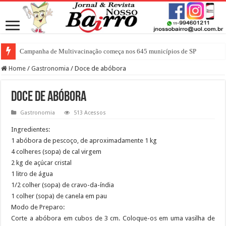
Campanha de Multivacinação começa nos 645 municípios de SP
Home
/
Gastronomia
/
Doce de abóbora
Doce de abóbora
Gastronomia
513 Acessos
Ingredientes:
1 abóbora de pescoço, de aproximadamente 1 kg
4 colheres (sopa) de cal virgem
2 kg de açúcar cristal
1 litro de água
1/2 colher (sopa) de cravo-da-índia
1 colher (sopa) de canela em pau
Modo de Preparo:
Corte a abóbora em cubos de 3 cm. Coloque-os em uma vasilha de