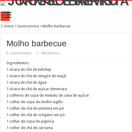
Prefeitura Presente Lapa
Home
/
Gastronomia
/
Molho barbecue
42.239 passageiros no primeiro mês de operação assistida na Linha 6-Laranja
Molho barbecue
4 novos Bosques Urbanos na região central com mais de 4 mil árvores
Gastronomia
546 Acessos
PREFEITURA PRESENTE LAPA
Ingredientes:
WST Burguer: uma história de superação, paixão pela gastronomia e amor pelo b
1 xícara de chá de ketchup
Feira de adoção Lagunitas e Amigos de São Francisco no Parque Villa-Lobos
1 xícara de chá de vinagre de maçã
Conselho Participativo debate zeladoria na Lapa
1 xícara de chá de água
1 xícara de chá de açúcar demerara
Prefeitura leva ações de saúde aos canteiros de obras para atrair homens aos serv
2 colheres de sopa de melado de cana de açúcar
Saiba como realizar serviços de Creci-SP, Coren-SP e Crea-SP com auxílio do P
1 colher de sopa de molho inglês
1 colher de chá de pimenta em pó
Bibliotecas Municipais atraem mais de 1,5 milhão de visitantes com modernizaç
1 colher de chá de orégano em pó
1 colher de sopa de páprica
1 colher de chá de cúrcuma