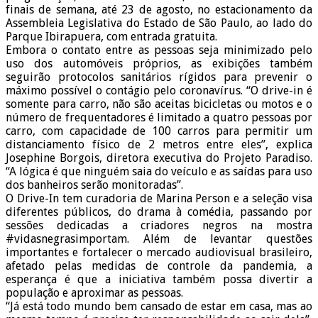
finais de semana, até 23 de agosto, no estacionamento da
Assembleia Legislativa do Estado de São Paulo, ao lado do
Parque Ibirapuera, com entrada gratuita.
Embora o contato entre as pessoas seja minimizado pelo
uso dos automóveis próprios, as exibições também
seguirão protocolos sanitários rígidos para prevenir o
máximo possível o contágio pelo coronavírus. “O drive-in é
somente para carro, não são aceitas bicicletas ou motos e o
número de frequentadores é limitado a quatro pessoas por
carro, com capacidade de 100 carros para permitir um
distanciamento físico de 2 metros entre eles”, explica
Josephine Borgois, diretora executiva do Projeto Paradiso.
“A lógica é que ninguém saia do veículo e as saídas para uso
dos banheiros serão monitoradas”.
O Drive-In tem curadoria de Marina Person e a seleção visa
diferentes públicos, do drama à comédia, passando por
sessões dedicadas a criadores negros na mostra
#vidasnegrasimportam. Além de levantar questões
importantes e fortalecer o mercado audiovisual brasileiro,
afetado pelas medidas de controle da pandemia, a
esperança é que a iniciativa também possa divertir a
população e aproximar as pessoas.
“Já está todo mundo bem cansado de estar em casa, mas ao