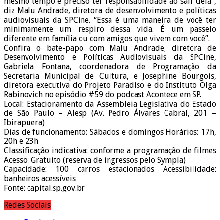
mesmo tempo é preciso ter responsabilidade ao sair dela”,
diz Malu Andrade, diretora de desenvolvimento e políticas
audiovisuais da SPCine. “Essa é uma maneira de você ter
minimamente um respiro dessa vida. É um passeio
diferente em família ou com amigos que vivem com você”.
Confira o bate-papo com Malu Andrade, diretora de
Desenvolvimento e Políticas Audiovisuais da SPCine,
Gabriela Fontana, coordenadora de Programação da
Secretaria Municipal de Cultura, e Josephine Bourgois,
diretora executiva do Projeto Paradiso e do Instituto Olga
Rabinovich no episódio #59 do podcast Acontece em SP.
Local: Estacionamento da Assembleia Legislativa do Estado
de São Paulo – Alesp (Av. Pedro Álvares Cabral, 201 –
Ibirapuera)
Dias de funcionamento: Sábados e domingos Horários: 17h,
20h e 23h
Classificação indicativa: conforme a programação de filmes
Acesso: Gratuito (reserva de ingressos pelo Sympla)
Capacidade: 100 carros estacionados Acessibilidade:
banheiros acessíveis
Fonte: capital.sp.gov.br
Redes Sociais