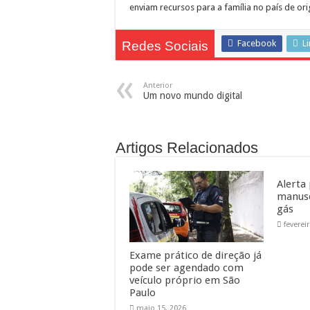
enviam recursos para a família no país de or
Facebook
L
Redes Sociais
Anterior
Um novo mundo digital
Artigos Relacionados
Alerta
manuse
gás
feverei
Exame prático de direção já
pode ser agendado com
veículo próprio em São
Paulo
maio 15, 2026