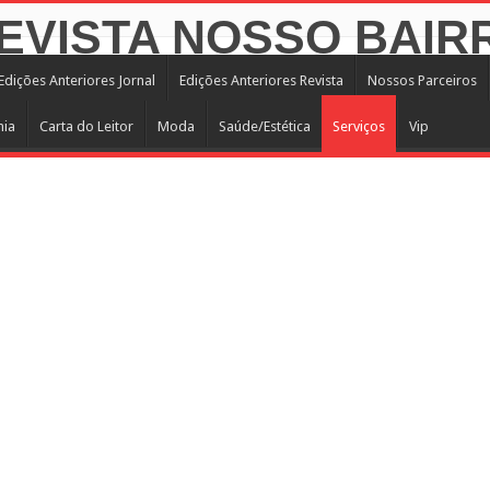
Edições Anteriores Jornal
Edições Anteriores Revista
Nossos Parceiros
mia
Carta do Leitor
Moda
Saúde/Estética
Serviços
Vip