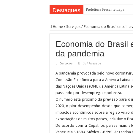
Destaques
Prefeitura Presente Lapa
Home
/
Serviços
/
Economia do Brasil encolhe
Economia do Brasil 
da pandemia
Serviços
567 Acessos
A pandemia provocada pelo novo coronavírus
Comissão Econômica para a América Latina e
das Nações Unidas (ONU), a América Latina s
passando por desemprego e pobreza.
O número está próximo da previsão para o i
2020, o pior desempenho desde que começar
impactos econômicos sobre a região virão 
exportações de muitos países, inclusive o Bra
De acordo com a Cepal, os países mais af
Venezuela (-18%), México (-6,5%), Argentina (