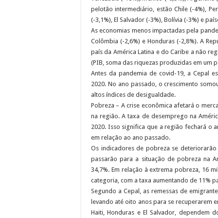
pelotão intermediário, estão Chile (-4%), Per
(-3,1%), El Salvador (-3%), Bolívia (-3%) e paí
As economias menos impactadas pela pandemi
Colômbia (-2,6%) e Honduras (-2,8%). A Rep
país da América Latina e do Caribe a não re
(PIB, soma das riquezas produzidas em um pa
Antes da pandemia de covid-19, a Cepal es
2020. No ano passado, o crescimento somou
altos índices de desigualdade.
Pobreza – A crise econômica afetará o mercad
na região. A taxa de desemprego na Améric
2020. Isso significa que a região fechará o
em relação ao ano passado.
Os indicadores de pobreza se deteriorarão 
passarão para a situação de pobreza na A
34,7%. Em relação à extrema pobreza, 16 mi
categoria, com a taxa aumentando de 11% p
Segundo a Cepal, as remessas de emigrante
levando até oito anos para se recuperarem e
Haiti, Honduras e El Salvador, dependem 