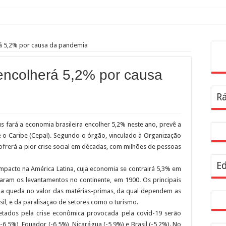
rá 5,2% por causa da pandemia
Pes
encolherá 5,2% por causa
Rá
 fará a economia brasileira encolher 5,2% neste ano, prevê a
 o Caribe (Cepal). Segundo o órgão, vinculado à Organização
ofrerá a pior crise social em décadas, com milhões de pessoas
Ed
mpacto na América Latina, cuja economia se contrairá 5,3% em
am os levantamentos no continente, em 1900. Os principais
da queda no valor das matérias-primas, da qual dependem as
sil, e da paralisação de setores como o turismo.
etados pela crise econômica provocada pela covid-19 serão
-6,5%), Equador (-6,5%), Nicarágua (-5,9%) e Brasil (-5,2%). No