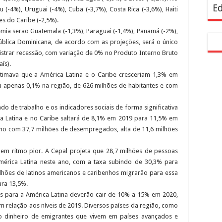
Ed
u (-4%), Uruguai (-4%), Cuba (-3,7%), Costa Rica (-3,6%), Haiti
ses do Caribe (-2,5%).
a serão Guatemala (-1,3%), Paraguai (-1,4%), Panamá (-2%),
ública Dominicana, de acordo com as projeções, será o único
gistrar recessão, com variação de 0% no Produto Interno Bruto
ís).
timava que a América Latina e o Caribe cresceriam 1,3% em
 apenas 0,1% na região, de 626 milhões de habitantes e com
o de trabalho e os indicadores sociais de forma significativa
a Latina e no Caribe saltará de 8,1% em 2019 para 11,5% em
 ano com 37,7 milhões de desempregados, alta de 11,6 milhões
em ritmo pior. A Cepal projeta que 28,7 milhões de pessoas
mérica Latina neste ano, com a taxa subindo de 30,3% para
lhões de latinos americanos e caribenhos migrarão para essa
ara 13,5%.
s para a América Latina deverão cair de 10% a 15% em 2020,
m relação aos níveis de 2019. Diversos países da região, como
do dinheiro de emigrantes que vivem em países avançados e