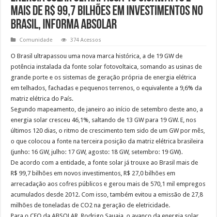
mais de R$ 99,7 bilhões em investimentos no
Brasil, informa ABSOLAR
Comunidade
374 Acessos
O Brasil ultrapassou uma nova marca histórica, a de 19 GW de
potência instalada da fonte solar fotovoltaica, somando as usinas de
grande porte e os sistemas de geração própria de energia elétrica
em telhados, fachadas e pequenos terrenos, o equivalente a 9,6% da
matriz elétrica do País.
Segundo mapeamento, de janeiro ao início de setembro deste ano, a
energia solar cresceu 46,1%, saltando de 13 GW para 19 GW. E, nos
últimos 120 dias, o ritmo de crescimento tem sido de um GW por mês,
o que colocou a fonte na terceira posição da matriz elétrica brasileira
(junho: 16 GW, julho: 17 GW, agosto: 18 GW, setembro: 19 GW).
De acordo com a entidade, a fonte solar já trouxe ao Brasil mais de
R$ 99,7 bilhões em novos investimentos, R$ 27,0 bilhões em
arrecadação aos cofres públicos e gerou mais de 570,1 mil empregos
acumulados desde 2012. Com isso, também evitou a emissão de 27,8
milhões de toneladas de CO2 na geração de eletricidade.
Para o CEO da ABSOLAR, Rodrigo Sauaia, o avanço da energia solar