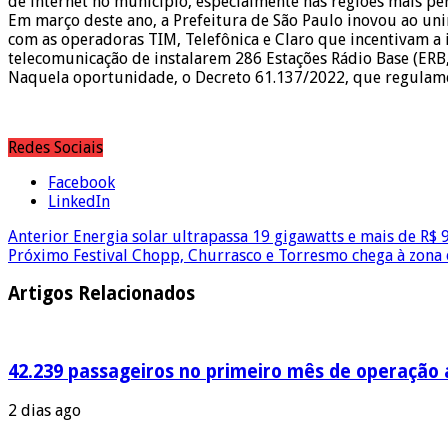
de internet no município, especialmente nas regiões mais per
Em março deste ano, a Prefeitura de São Paulo inovou ao uni
com as operadoras TIM, Telefônica e Claro que incentivam a
telecomunicação de instalarem 286 Estações Rádio Base (ERB, 
Naquela oportunidade, o Decreto 61.137/2022, que regulament
Redes Sociais
Facebook
LinkedIn
Anterior
Energia solar ultrapassa 19 gigawatts e mais de R$ 
Próximo
Festival Chopp, Churrasco e Torresmo chega à zona 
Artigos Relacionados
42.239 passageiros no primeiro mês de operação a
2 dias ago