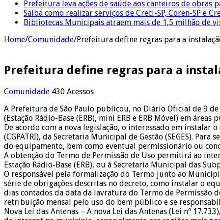
Prefeitura leva ações de saúde aos canteiros de obras 
Saiba como realizar serviços de Creci-SP, Coren-SP e 
Bibliotecas Municipais atraem mais de 1,5 milhão de v
Home
/
Comunidade
/
Prefeitura define regras para a instalaç
Prefeitura define regras para a insta
Comunidade
430 Acessos
A Prefeitura de São Paulo publicou, no Diário Oficial de 9 
(Estação Rádio-Base (ERB), mini ERB e ERB Móvel) em áreas p
De acordo com a nova legislação, o interessado em instalar
(CGPATRI), da Secretaria Municipal de Gestão (SEGES). Para 
do equipamento, bem como eventual permissionário ou conc
A obtenção do Termo de Permissão de Uso permitirá ao inter
Estação Rádio-Base (ERB), ou à Secretaria Municipal das Sub
O responsável pela formalização do Termo junto ao Município
série de obrigações descritas no decreto, como instalar o e
dias contados da data da lavratura do Termo de Permissão de
retribuição mensal pelo uso do bem público e se responsab
Nova Lei das Antenas – A nova Lei das Antenas (Lei nº 17.733