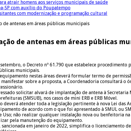
para atrair homens aos serviços municipais de saúde
Crea-SP com auxílio do Poupatempo
isitantes com modernização e programação cultural
ão de antenas em áreas públicas municipais
lação de antenas em áreas públicas mu
de setembro, o Decreto nº 61.790 que estabelece procedimento 
úblicas municipais.
 o equipamento nestas áreas deverá formular termo de permis
se manifestar sobre a proposta, a Coordenadoria consultará o
essionário.
essado solicitar alvará de implantação de antena à Secretari
prefeituras (SMSUB), nos casos de mini ERB e ERB Móvel.
 deverá atender toda a legislação pertinente à nova Lei das 
quipamento de acordo com o que foi apresentado à SMUL ou SMS
 Uso; não realizar qualquer instalação nova ou benfeitoria na
ilizar pela manutenção do equipamento.
), sancionada em janeiro de 2022, simplifica o licenciamento d