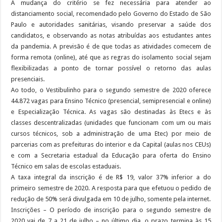
A mudança do critério se fez necessária para atender ao
distanciamento social, recomendado pelo Governo do Estado de São
Paulo e autoridades sanitárias, visando preservar a saúde dos
candidatos, e observando as notas atribuídas aos estudantes antes
da pandemia. A previsão é de que todas as atividades comecem de
forma remota (online), até que as regras do isolamento social sejam
flexibilizadas a ponto de tornar possível o retorno das aulas
presenciais.
Ao todo, o Vestibulinho para o segundo semestre de 2020 oferece
44.872 vagas para Ensino Técnico (presencial, semipresencial e online)
e Especialização Técnica. As vagas são destinadas às Etecs e às
classes descentralizadas (unidades que funcionam com um ou mais
cursos técnicos, sob a administração de uma Etec) por meio de
parcerias com as prefeituras do interior e da Capital (aulas nos CEUs)
e com a Secretaria estadual da Educação para oferta do Ensino
Técnico em salas de escolas estaduais.
A taxa integral da inscrição é de R$ 19, valor 37% inferior a do
primeiro semestre de 2020. A resposta para que efetuou o pedido de
redução de 50% será divulgada em 10 de julho, somente pela internet.
Inscrições – O período de inscrição para o segundo semestre de
2020 vai de 7 a 21 de julho – no último dia, o prazo termina às 15