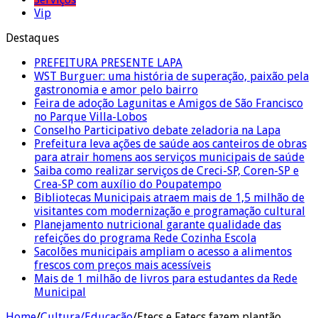
Vip
Destaques
PREFEITURA PRESENTE LAPA
WST Burguer: uma história de superação, paixão pela
gastronomia e amor pelo bairro
Feira de adoção Lagunitas e Amigos de São Francisco
no Parque Villa-Lobos
Conselho Participativo debate zeladoria na Lapa
Prefeitura leva ações de saúde aos canteiros de obras
para atrair homens aos serviços municipais de saúde
Saiba como realizar serviços de Creci-SP, Coren-SP e
Crea-SP com auxílio do Poupatempo
Bibliotecas Municipais atraem mais de 1,5 milhão de
visitantes com modernização e programação cultural
Planejamento nutricional garante qualidade das
refeições do programa Rede Cozinha Escola
Sacolões municipais ampliam o acesso a alimentos
frescos com preços mais acessíveis
Mais de 1 milhão de livros para estudantes da Rede
Municipal
Home
/
Cultura/Educação
/
Etecs e Fatecs fazem plantão