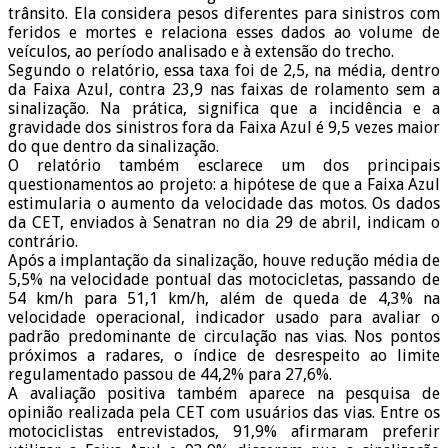
trânsito. Ela considera pesos diferentes para sinistros com
feridos e mortes e relaciona esses dados ao volume de
veículos, ao período analisado e à extensão do trecho.
Segundo o relatório, essa taxa foi de 2,5, na média, dentro
da Faixa Azul, contra 23,9 nas faixas de rolamento sem a
sinalização. Na prática, significa que a incidência e a
gravidade dos sinistros fora da Faixa Azul é 9,5 vezes maior
do que dentro da sinalização.
O relatório também esclarece um dos principais
questionamentos ao projeto: a hipótese de que a Faixa Azul
estimularia o aumento da velocidade das motos. Os dados
da CET, enviados à Senatran no dia 29 de abril, indicam o
contrário.
Após a implantação da sinalização, houve redução média de
5,5% na velocidade pontual das motocicletas, passando de
54 km/h para 51,1 km/h, além de queda de 4,3% na
velocidade operacional, indicador usado para avaliar o
padrão predominante de circulação nas vias. Nos pontos
próximos a radares, o índice de desrespeito ao limite
regulamentado passou de 44,2% para 27,6%.
A avaliação positiva também aparece na pesquisa de
opinião realizada pela CET com usuários das vias. Entre os
motociclistas entrevistados, 91,9% afirmaram preferir