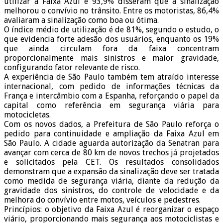
utilizar a Faixa Azul e 93,9% disseram que a sinalização
melhorou o convívio no trânsito. Entre os motoristas, 86,4%
avaliaram a sinalização como boa ou ótima.
O índice médio de utilização é de 81%, segundo o estudo, o
que evidencia forte adesão dos usuários, enquanto os 19%
que ainda circulam fora da faixa concentram
proporcionalmente mais sinistros e maior gravidade,
configurando fator relevante de risco.
A experiência de São Paulo também tem atraído interesse
internacional, com pedido de informações técnicas da
França e intercâmbio com a Espanha, reforçando o papel da
capital como referência em segurança viária para
motocicletas.
Com os novos dados, a Prefeitura de São Paulo reforça o
pedido para continuidade e ampliação da Faixa Azul em
São Paulo. A cidade aguarda autorização da Senatran para
avançar com cerca de 80 km de novos trechos já projetados
e solicitados pela CET. Os resultados consolidados
demonstram que a expansão da sinalização deve ser tratada
como medida de segurança viária, diante da redução da
gravidade dos sinistros, do controle de velocidade e da
melhora do convívio entre motos, veículos e pedestres.
Princípios: o objetivo da Faixa Azul é reorganizar o espaço
viário, proporcionando mais segurança aos motociclistas e