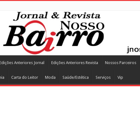
Edições Anteriores Jornal
Edições Anteriores Revista
Nossos Parceiros
mia
Carta do Leitor
Moda
Saúde/Estética
Serviços
Vip