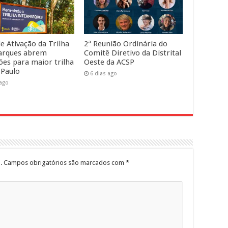
e Ativação da Trilha
2ª Reunião Ordinária do
arques abrem
Comitê Diretivo da Distrital
ções para maior trilha
Oeste da ACSP
 Paulo
6 dias ago
 ago
.
Campos obrigatórios são marcados com
*