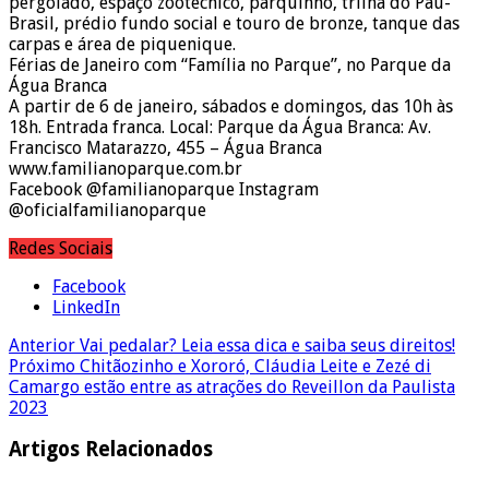
pergolado, espaço zootécnico, parquinho, trilha do Pau-
Brasil, prédio fundo social e touro de bronze, tanque das
carpas e área de piquenique.
Férias de Janeiro com “Família no Parque”, no Parque da
Água Branca
A partir de 6 de janeiro, sábados e domingos, das 10h às
18h. Entrada franca. Local: Parque da Água Branca: Av.
Francisco Matarazzo, 455 – Água Branca
www.familianoparque.com.br
Facebook @familianoparque Instagram
@oficialfamilianoparque
Redes Sociais
Facebook
LinkedIn
Anterior
Vai pedalar? Leia essa dica e saiba seus direitos!
Próximo
Chitãozinho e Xororó, Cláudia Leite e Zezé di
Camargo estão entre as atrações do Reveillon da Paulista
2023
Artigos Relacionados