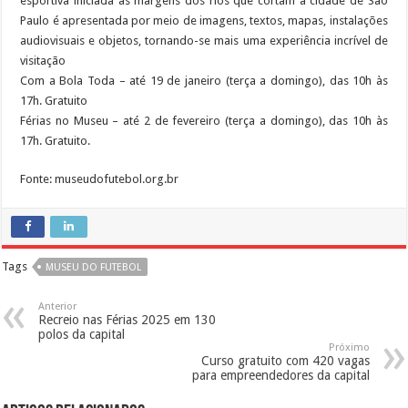
esportiva iniciada às margens dos rios que cortam a cidade de São
Paulo é apresentada por meio de imagens, textos, mapas, instalações
audiovisuais e objetos, tornando-se mais uma experiência incrível de
visitação
Com a Bola Toda – até 19 de janeiro (terça a domingo), das 10h às
17h. Gratuito
Férias no Museu – até 2 de fevereiro (terça a domingo), das 10h às
17h. Gratuito.
Fonte: museudofutebol.org.br
Tags
MUSEU DO FUTEBOL
Anterior
Recreio nas Férias 2025 em 130
polos da capital
Próximo
Curso gratuito com 420 vagas
para empreendedores da capital