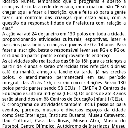
Ricardo Nunes, lembrando que o programa é aberto a
crianças de toda a rede de ensino, municipal ou não. “É só
chegar aqui e fazer a inscrição, que é feita só para a gente
fazer um controle das crianças que estão aqui, com a
questão da responsabilidade da Prefeitura com relação a
elas.”
A ação vai até 24 de janeiro em 130 polos em toda a cidade,
proporcionando atividades culturais, esportivas, lazer e
passeios para bebês, crianças e jovens de 0 a 14 anos. Para
fazer a inscrição, basta o responsável levar seu RG e o RG ou
certidão do participante e comprovante de endereço.
As atividades são realizadas das 9h às 16h para as crianças a
partir de 4 anos e serão oferecidas três refeições diárias:
café da manhã, almoço e lanche da tarde. Já nas creches
polos, o atendimento permanecerá em seu período
integral, das 7h às 17h, e serão cinco refeições. Serão 130
polos participantes sendo 58 CEUs, 1 EMEF e 3 Centros de
Educação e Cultura Indígena (CECIs). Os bebês de até 3 anos
serão atendidos em 68 Centros de Educação Infantil (CEIs).
O cronograma de atividades também inclui passeios para
eventos, parques, museus e diversos espaços da cidade
como Sesc Interlagos, Instituto Butantã, Museu Catavento,
Itaú Cultural, Casa das Rosas, Museu Afro, Museu do
Futebol, Centro Olímpico, Autódromo de Interlagos, Museu