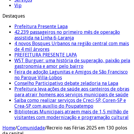
Vip
Destaques
Prefeitura Presente Lapa
42.239 passageiros no primeiro mês de operação
assistida na Linha 6-Laranja
4 novos Bosques Urbanos na região central com mais
de 4 mil árvores
PREFEITURA PRESENTE LAPA
WST Burguer: uma história de superação, paixão pela
gastronomia e amor pelo bairro
Feira de adoção Lagunitas e Amigos de São Francisco
no Parque Villa-Lobos
Conselho Participativo debate zeladoria na Lapa
Prefeitura leva ações de saúde aos canteiros de obras
para atrair homens aos serviços municipais de saúde
Saiba como realizar serviços de Creci-SP, Coren-SP e
Crea-SP com auxílio do Poupatempo
Bibliotecas Municipais atraem mais de 1,5 milhão de
visitantes com modernização e programação cultural
Home
/
Comunidade
/
Recreio nas Férias 2025 em 130 polos
da capital