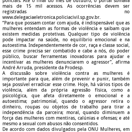
policiais. Até o final do mês de outubro, o portal somava
mais de 15 mil acessos. As ocorrências devem ser
registradas no
www.delegaciaeletronica.policiacivil.sp.gov.br.
“Para que possam contar com ajuda, é indispensável que as
mulheres entendam as formas de violência e saibam que
existem medidas protetivas. Qualquer tipo de violência
pode impactar na saúde, no equilíbrio emocional e na
autoestima. Independentemente de cor, raça e classe social,
esse crime precisa ser combatido e cabe a nós, do poder
público, buscar ferramentas inovadoras para ajudar e
incentivar as mulheres denunciarem o agressor”, afirma
André Arruda, presidente da Prodesp.
A discussão sobre violência contra as mulheres é
importante para que, além de prevenir e punir, também
seja possível erradicar esse crime. Hoje, há vários tipos de
violência, além da própria agressão física, como a
psicológica, que afeta diretamente o emocional e a
autoestima; patrimonial, quando o agressor retira o
dinheiro, roupas ou objetos de trabalho para tirar a
independência da parceira; moral, quando diminuem a
força das mulheres com mentiras, calúnias e ofensas; e até
mesmo a sexual com abusos não consentidos.
De acordo com dados divulgados pela ONU Mulheres, em