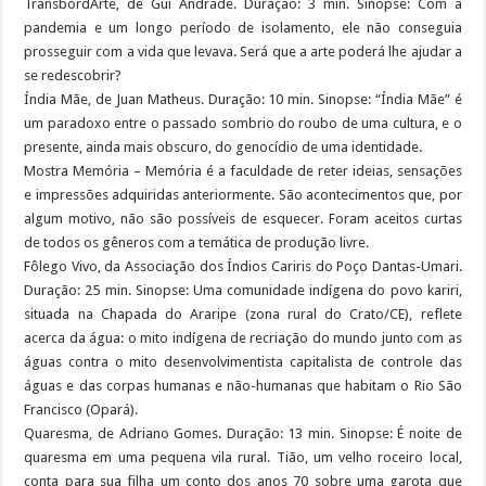
TransbordArte, de Gui Andrade. Duração: 3 min. Sinopse: Com a
pandemia e um longo período de isolamento, ele não conseguia
prosseguir com a vida que levava. Será que a arte poderá lhe ajudar a
se redescobrir?
Índia Mãe, de Juan Matheus. Duração: 10 min. Sinopse: “Índia Mãe” é
um paradoxo entre o passado sombrio do roubo de uma cultura, e o
presente, ainda mais obscuro, do genocídio de uma identidade.
Mostra Memória – Memória é a faculdade de reter ideias, sensações
e impressões adquiridas anteriormente. São acontecimentos que, por
algum motivo, não são possíveis de esquecer. Foram aceitos curtas
de todos os gêneros com a temática de produção livre.
Fôlego Vivo, da Associação dos Índios Cariris do Poço Dantas-Umari.
Duração: 25 min. Sinopse: Uma comunidade indígena do povo kariri,
situada na Chapada do Araripe (zona rural do Crato/CE), reflete
acerca da água: o mito indígena de recriação do mundo junto com as
águas contra o mito desenvolvimentista capitalista de controle das
águas e das corpas humanas e não-humanas que habitam o Rio São
Francisco (Opará).
Quaresma, de Adriano Gomes. Duração: 13 min. Sinopse: É noite de
quaresma em uma pequena vila rural. Tião, um velho roceiro local,
conta para sua filha um conto dos anos 70 sobre uma garota que