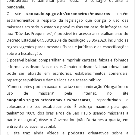
considerada fundamental para reduzir o contágio durante a
pandemia.
O site
saopaulo.sp.gov.br/coronavirus/mascaras
contém
esclarecimentos a respeito da legislação que obriga o uso das
máscaras em todo o estado e prevê multas em caso de infrações. Na
aba “Dúvidas Frequentes”, é possível ter acesso ao detalhamento do
Decreto Estadual 64.959/2020 e da Resolução SS 96/2020, incluindo as
regras vigentes paras pessoas físicas e jurídicas e as especificações
sobre a fiscalização.
É possível baixar, compartilhar e imprimir cartazes, faixas e folhetos
informativos disponíveis no site. O material disponível para download
pode ser afixado em escritórios, estabelecimentos comerciais,
repartições públicas e demais locais de acesso público.
“Comerciantes podem baixar o cartaz com a indicação ‘Obrigatório o
uso de máscara’ pela internet, no site
saopaulo.sp.gov.br/coronavirus/mascaras
, reproduzindo e
colocando no seu estabelecimento. É esforço máximo para que
tenhamos 100% dos brasileiros de São Paulo usando máscaras a
partir de agora”, disse o Governador João Doria nesta quarta, em
entrevista coletiva na capital.
O site traz ainda vídeos e podcasts orientativos sobre a