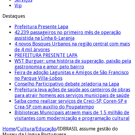
Vip
Destaques
Prefeitura Presente Lapa
42.239 passageiros no primeiro mês de operação
assistida na Linha 6-Laranja
4 novos Bosques Urbanos na região central com mais
de 4 mil árvores
PREFEITURA PRESENTE LAPA
WST Burguer: uma história de superação, paixão pela
gastronomia e amor pelo bairro
Feira de adoção Lagunitas e Amigos de São Francisco
no Parque Villa-Lobos
Conselho Participativo debate zeladoria na Lapa
Prefeitura leva ações de saúde aos canteiros de obras
para atrair homens aos serviços municipais de saúde
Saiba como realizar serviços de Creci-SP, Coren-SP e
Crea-SP com auxílio do Poupatempo
Bibliotecas Municipais atraem mais de 1,5 milhão de
visitantes com modernização e programação cultural
Home
/
Cultura/Educação
/
IDBRASIL assume gestão do
Museu da Língua Portuguesa