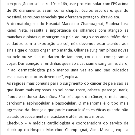
a exposição ao sol entre 10h e 16h, usar protetor solar com FPS acima
de 30 diariamente, assim como chapéu, óculos escuros e, quando
possível, as roupas especiais que oferecem proteção ultravioleta.
A dermatologista do Hospital Marcelino Champagnat, Eleolina Lara
Kaled Neta, ressalta a importância de olharmos com atenção as
manchas e pintas que surgem na pele ao longo dos anos. “Além dos
cuidados com a exposição ao sol, nós devemos estar atentos aos
sinais que o nosso organismo manda. Olhar se surgiram pintas novas
na pele ou se elas mudaram de tamanho, cor ou se começaram a
coçar. Dar atenção a feridinhas que não cicatrizam e sangram e, claro,
ir ao dermatologista pelo menos uma vez ao ano são cuidados
essenciais que todos devem ter”, explica.
As regiões mais comuns para o surgimento do câncer de pele são as
que ficam mais expostas ao sol como rosto, cabeça, pescoço, nariz,
lábios e o dorso das mãos. São três tipos de câncer, o melanoma,
carcinoma espinocelular e basocelular. O melanoma é o tipo mais
agressivo da doença e que pode causar lesões estéticas quando não
tratado precocemente, metástase e até mesmo a morte.
Check-up – A médica cardiologista e coordenadora do serviço de
check-up do Hospital Marcelino Champagnat, Aline Moraes, explica