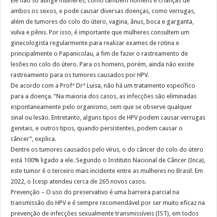
Ele não só atinge mulheres, como também homens e crianças de
ambos os sexos, e pode causar diversas doenças, como verrugas,
além de tumores do colo do útero, vagina, ânus, boca e garganta,
vulva e pênis. Por isso, é importante que mulheres consultem um
ginecologista regularmente para realizar exames de rotina e
principalmente o Papanicolau, a fim de fazer o rastreamento de
lesões no colo do útero. Para os homens, porém, ainda não existe
rastreamento para os tumores causados por HPV.
De acordo com a Profª Drª Luisa, não há um tratamento específico
para a doença. “Na maioria dos casos, as infecções são eliminadas
espontaneamente pelo organismo, sem que se observe qualquer
sinal ou lesão. Entretanto, alguns tipos de HPV podem causar verrugas
genitais, e outros tipos, quando persistentes, podem causar o
câncer”, explica.
Dentre os tumores causados pelo vírus, o do câncer do colo do útero
está 100% ligado a ele. Segundo o Instituto Nacional de Câncer (Inca),
este tumor é o terceiro mais incidente entre as mulheres no Brasil. Em
2022, o Icesp atendeu cerca de 265 novos casos.
Prevenção – O uso do preservativo é uma barreira parcial na
transmissão do HPV e é sempre recomendável por ser muito eficaz na
prevenção de infecções sexualmente transmissíveis (IST), em todos