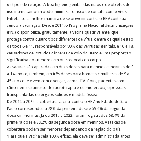
os tipos de relação. A boa higiene genital, das mãos e de objetos de
uso íntimo também pode minimizar o risco de contato com o vírus.
Entretanto, a melhor maneira de se prevenir contra o HPV continua
sendo a vacinação. Desde 2014, o Programa Nacional de Imunizações
(PNI) disponibiliza, gratuitamente, a vacina quadrivalente, que
protege contra quatro tipos diferentes de vírus, dentre os quais estão
os tipos 6 e 11, responsáveis por 90% das verrugas genitais, e 16 e 18,
causadores de 70% dos cânceres de colo do útero e uma proporção
significativa dos tumores em outros locais do corpo.
As vacinas são aplicadas em duas doses para meninos e meninas de 9
a 14 anos e, também, em três doses para homens e mulheres de 9 a
45 anos que vivem com doenças, como HIV, lúpus, pacientes com
câncer em tratamento de radioterapia e quimioterapia, e pessoas
transplantadas de órgãos sólidos e medula óssea.
De 2014 a 2022, a cobertura vacinal contra o HPV no Estado de São
Paulo correspondeu a 78% da primeira dose e 59,6% da segunda
dose em meninas. Já de 2017 a 2022, foram registrados 58,4% da
primeira dose e 39,2% da segunda dose em meninos. As taxas de
cobertura podem ser menores dependendo da região do país.
“Para que a vacina seja 100% eficaz, ela deve ser administrada antes