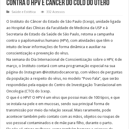
contra o HPV e câncer do colo do útero
Saúde e Estética
332 Acessos
O Instituto do Câncer do Estado de São Paulo (Icesp), unidade ligada
ao Hospital das Clínicas da Faculdade de Medicina da USP e à
Secretaria de Estado da Saúde de São Paulo, retoma a campanha
contra o papilomavírus humano (HPV), com atividades que têm o
intuito de levar informações de forma dinâmica e auxiliar na
conscientização e prevenção do vírus.
Na semana do Dia Internacional de Conscientização sobre o HPV, 4 de
março, o Instituto contará com uma programação especial na sua
página do Instagram @institutodocancersp, com vídeos de perguntas
da população a respeito do vírus, no modelo “Povo Fala”, que serão
respondidas pela equipe do Centro de Investigação Translacional em
Oncologia (CTO) do Icesp.
O que é o HPV? O HPV é um vírus que possui mais de 100 tipos, e que
se instala na pele e em mucosas, sendo sua principal forma de
transmissão por meio da relação sexual. Mais raramente, pode
acontecer também pelo contato com as mãos, objetos ou roupas de
uso pessoal contaminados e de mãe para filho, durante o parto.