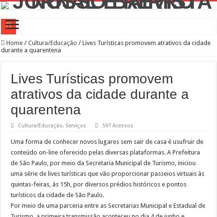
Prefeitura Presente Lapa
Home
/
Cultura/Educação
/
Lives Turísticas promovem atrativos da cidade
durante a quarentena
42.239 passageiros no primeiro mês de operação assistida na Linha 6-Laranja
4 novos Bosques Urbanos na região central com mais de 4 mil árvores
Lives Turísticas promovem
PREFEITURA PRESENTE LAPA
atrativos da cidade durante a
WST Burguer: uma história de superação, paixão pela gastronomia e amor pelo b
quarentena
Feira de adoção Lagunitas e Amigos de São Francisco no Parque Villa-Lobos
Cultura/Educação
,
Serviços
597 Acessos
Conselho Participativo debate zeladoria na Lapa
Uma forma de conhecer novos lugares sem sair de casa é usufruir de
Prefeitura leva ações de saúde aos canteiros de obras para atrair homens aos serv
conteúdo on-line oferecido pelas diversas plataformas. A Prefeitura
de São Paulo, por meio da Secretaria Municipal de Turismo, iniciou
Saiba como realizar serviços de Creci-SP, Coren-SP e Crea-SP com auxílio do P
uma série de lives turísticas que vão proporcionar passeios virtuais às
Bibliotecas Municipais atraem mais de 1,5 milhão de visitantes com modernizaç
quintas-feiras, às 15h, por diversos prédios históricos e pontos
turísticos da cidade de São Paulo.
Por meio de uma parceria entre as Secretarias Municipal e Estadual de
Turismo, a primeira transmissão aconteceu no dia 4 de junho e